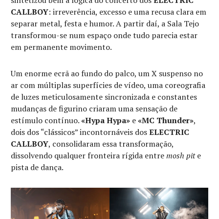
sintetizou bem a lógica do concerto dos
ELECTRIC
CALLBOY
: irreverência, excesso e uma recusa clara em
separar metal, festa e humor. A partir daí, a Sala Tejo
transformou-se num espaço onde tudo parecia estar
em permanente movimento.
Um enorme ecrã ao fundo do palco, um X suspenso no
ar com múltiplas superfícies de vídeo, uma coreografia
de luzes meticulosamente sincronizada e constantes
mudanças de figurino criaram uma sensação de
estímulo contínuo.
«Hypa Hypa»
e
«MC Thunder»
,
dois dos “clássicos” incontornáveis dos
ELECTRIC
CALLBOY
, consolidaram essa transformação,
dissolvendo qualquer fronteira rígida entre
mosh pit
e
pista de dança.