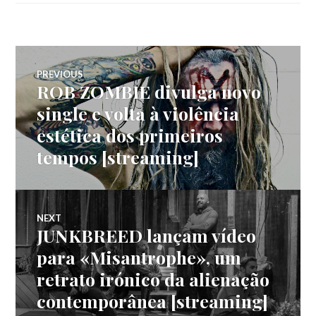
Navegação
PREVIOUS
ROB ZOMBIE divulga novo
Previous
de
post:
single e volta à violência
estética dos primeiros
artigos
tempos [streaming]
NEXT
JUNKBREED lançam vídeo
Next
post:
para «Misantrophe», um
retrato irónico da alienação
contemporânea [streaming]