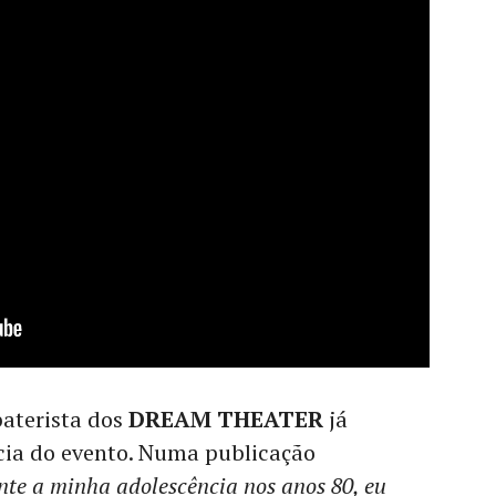
baterista dos
DREAM THEATER
já
cia do evento. Numa publicação
te a minha adolescência nos anos 80, eu