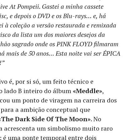
Live At Pompeii. Gastei a minha cassete
sc, e depois o DVD e os Blu-rays… e, há
ei à coleção a versão restaurada e remixada
isco da lista um dos maiores desejos da
chão sagrado onde os PINK FLOYD filmaram
há mais de 50 anos… Esta noite vai ser ÉPICA
!”
ivo é, por si só, um feito técnico e
o lado B inteiro do álbum
«Meddle»
,
cou um ponto de viragem na carreira dos
 para a ambição conceptual que
«The Dark Side Of The Moon»
. No
a acrescenta um simbolismo muito raro
 é uma ponte temporal entre dois