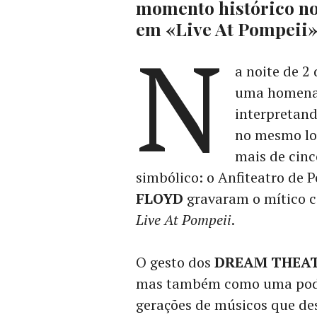
momento histórico no
em «Live At Pompeii»
N
a noite de 2 
uma homena
interpretan
no mesmo loc
mais de cinc
simbólico: o Anfiteatro de 
FLOYD
gravaram o mítico c
Live At Pompeii
.
O gesto dos
DREAM THEA
mas também como uma poder
gerações de músicos que des