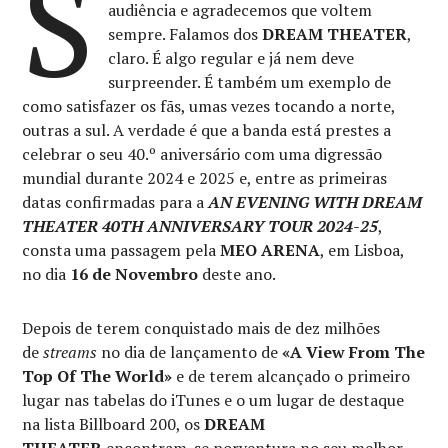
S
audiência e agradecemos que voltem
sempre. Falamos dos
DREAM THEATER
,
claro. É algo regular e já nem deve
surpreender. É também um exemplo de
como satisfazer os fãs, umas vezes tocando a norte,
outras a sul. A verdade é que a banda está prestes a
celebrar o seu 40.º aniversário com uma digressão
mundial durante 2024 e 2025 e, entre as primeiras
datas confirmadas para a
AN EVENING WITH DREAM
THEATER 40TH ANNIVERSARY TOUR 2024-25
,
consta uma passagem pela
MEO ARENA
, em Lisboa,
no dia
16 de Novembro
deste ano.
Depois de terem conquistado mais de dez milhões
de
streams
no dia de lançamento de
«A View From The
Top Of The World»
e de terem alcançado o primeiro
lugar nas tabelas do iTunes e o um lugar de destaque
na lista Billboard 200, os
DREAM
THEATER
encontram-se porventura no seu melhor