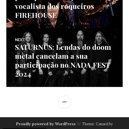
de
post:
vocalista dos roqueiros
FIREHOUSE
artigos
NEXT
SATURNUS: Lendas do doom
Next
post:
metal cancelam a sua
participação no NADA FEST
2024
SIDEBAR
Proudly powered by WordPress
Theme: Canard by