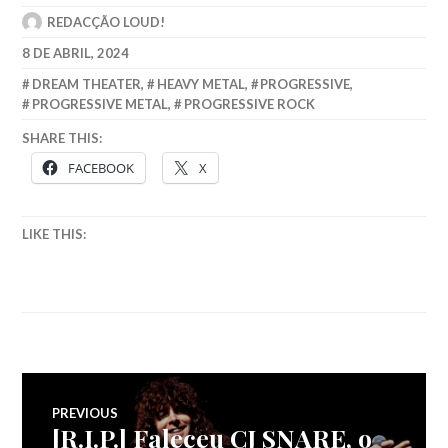
REDACÇÃO LOUD!
8 DE ABRIL, 2024
DREAM THEATER
,
HEAVY METAL
,
PROGRESSIVE
,
PROGRESSIVE METAL
,
PROGRESSIVE ROCK
SHARE THIS:
FACEBOOK
X
LIKE THIS:
Navegação
PREVIOUS
[R.I.P.] Faleceu CJ SNARE, o
Previous