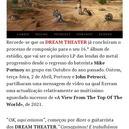
Recorde-se que os
DREAM THEATER
já concluíram o
processo de composição para o seu 16.º álbum de
estúdio, que vai ser o primeiro LP das lendas do metal
progressivo desde o regresso do baterista
Mike
Portnoy
ao grupo em Outubro do ano passado. Ontem,
terça-feira, 2 de Abril, Portnoy e
John Petrucci
,
partilharam uma mensagem de vídeo na qual fizeram
uma actualização relativamente ao muitíssimo
aguardado sucessor de
«A View From The Top Of The
World»
, de 2021.
“
OK, aqui estamos
“, começou por dizer o guitarrista
dos
DREAM THEATER
. “
Conseguimos! E trabalhámos