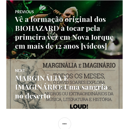
Navegação
PREVIOUS
Vê a formação original dos
Previous
de
post:
BIOHAZARD a tocar pela
primeira vez em Nova Iorque
artigos
em mais de 12 anos [vídeos]
NEXT
MARGINÁLIA E
Next
post:
IMAGINÁRIO: Uma sangria
no deserto
SIDEBAR