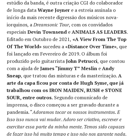
estúdio da banda, é outra criação CGI do colaborador
de longa data
Wayne Joyner
e a estreia assinala o
início da mais recente digressão dos músicos nova-
iorquinos, a
Dreamsonic Tour
, com os convidados
especiais
Devin Townsend
e
ANIMALS AS LEADERS
.
Editado em Outubro de 2021,
«A View From The Top
Of The World»
sucedeu a
«Distance Over Time»
, que
foi lançado em Fevereiro de 2019. O álbum foi
produzido pelo guitarrista
John Petrucci
, que contou
com a ajuda de
James “Jimmy T” Meslin
e
Andy
Sneap
, que tratou das misturas e da masterização.
A
arte da capa ficou por conta de Hugh Syme, que já
trabalhou com os IRON MAIDEN, RUSH e STONE
SOUR, entre outros.
Segundo comunicado de
imprensa, o disco começou a ser gravado durante a
pandemia. “
Adoramos tocar os nossos instrumentos. E
Isso isso nunca vai mudar. Adoro ser criativo, escrever e
exercitar essa parte da minha mente. Temos sido capazes
de fazer isso há muito tempo e isso não nos garante nada.