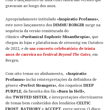
gravaram ao longo dos anos.
Apropriadamente intitulado
«Inspiratio Profanus»
,
este novo lançamento dos
DIMMU BORGIR
surge na
sequência da versão remisturada do
clássico
«Puritanical Euphoric Misanthropia»
, que
chegou às lojas e plataformas de
streaming
em Outubro
de 2022, e de
um concerto celebratório de trinta
anos de carreira no festival
Beyond The Gates
, em
Bergen.
Com oito temas no alinhamento,
«Inspiratio
Profanus»
inclui reinterpretações da definidora de
género
«Perfect Strangers»
, dos roqueiros
DEEP
PURPLE
, da favorita dos fãs
«Burn In Hell»
,
dos
TWISTED SISTER
, e interpretações electrizantes
de temas bem conhecidos dos lendários
CELTIC
FROST
,
BATHORY
e
ACCEPT
, entre outros. O disco