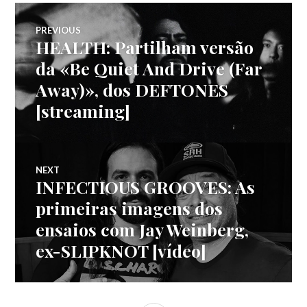
Navegação
PREVIOUS
HEALTH: Partilham versão
Previous
de
post:
da «Be Quiet And Drive (Far
Away)», dos DEFTONES
artigos
[streaming]
NEXT
INFECTIOUS GROOVES: As
Next
post:
primeiras imagens dos
ensaios com Jay Weinberg,
ex-SLIPKNOT [vídeo]