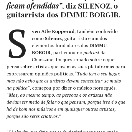
ficam ofendidas”
, diz SILENOZ, o
guitarrista dos DIMMU BORGIR.
S
ven Atle Kopperud
, também conhecido
como
Silenoz
, guitarrista e um dos
elementos fundadores dos
DIMMU
BORGIR
, participou no
podcast
da
Chaoszine, foi questionado sobre o que
pensa sobre artistas que usam as suas plataformas para
expressarem opiniões políticas. “
Tudo tem o seu lugar,
mas não acho que os artistas devam concentrar-se muito
na política
“, começou por dizer o músico norueguês.
“
Mas, ao mesmo tempo, as pessoas e os artistas não
deviam ter medo de falar o que pensam, porque isso é o que
há de bom nos músicos e em quaisquer outros artistas,
porque são seres criativos.
”
“
Li alguém que dizia que se és elegível para votar, então