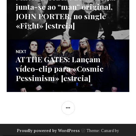
de
post:
junta-se ao “man” original,
JOHN PORTER, no single
artigos
«Fight» [estreia]
NEXT
AT THE GATES: Lançam
Next
post:
vídeo-clip para «Cosmic
Pessimism» [estreia]
SIDEBAR
Proudly powered by WordPress
Theme: Canard by