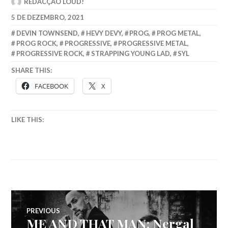
REDACÇÃO LOUD!
5 DE DEZEMBRO, 2021
DEVIN TOWNSEND
,
HEVY DEVY
,
PROG
,
PROG METAL
,
PROG ROCK
,
PROGRESSIVE
,
PROGRESSIVE METAL
,
PROGRESSIVE ROCK
,
STRAPPING YOUNG LAD
,
SYL
SHARE THIS:
FACEBOOK
X
LIKE THIS:
Navegação
PREVIOUS
ME AND THAT MAN: Nergal
Previous