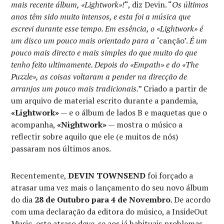
mais recente álbum, «Lightwork»!
“, diz Devin. “
Os últimos
anos têm sido muito intensos, e esta foi a música que
escrevi durante esse tempo. Em essência, o «Lightwork» é
um disco um pouco mais orientado para a
‘canção’.
É um
pouco mais directo e mais simples do que muito do que
tenho feito ultimamente. Depois do «Empath» e do «The
Puzzle», as coisas voltaram a pender na direcção de
arranjos um pouco mais tradicionais.
” Criado a partir de
um arquivo de material escrito durante a pandemia,
«Lightwork»
— e o álbum de lados B e maquetas que o
acompanha,
«Nightwork»
— mostra o músico a
reflectir sobre aquilo que ele (e muitos de nós)
passaram nos últimos anos.
Recentemente,
DEVIN TOWNSEND
foi forçado a
atrasar uma vez mais o lançamento do seu novo álbum
do dia
28 de Outubro para 4 de Novembro
. De acordo
com uma declaração da editora do músico, a InsideOut
Music, este atraso deve-se aos já habituais problemas