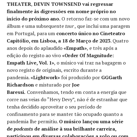
THEATER
,
DEVIN TOWNSEND vai regressar
finalmente às digressões em nome próprio no
início do próximo ano.
O retorno faz-se com um novo
álbum e uma subsequente
tour
, que inclui uma paragem
em Portugal, para um
concerto único no Cineteatro
Capitólio, em Lisboa, a 18 de Março de 2023
. Quatro
anos depois do aplaudido
«Empath»
, e três após a
edição do registo ao vivo
«Order Of Magnitude:
Empath Live, Vol. 1»
, o músico vai traz na bagagem o
novo registo de originais, escrito durante a
pandemia.
«Lightwork»
foi produzido por
GGGarth
Richardson
e misturado por
Joe
Baressi
.
Convenhamos, tendo em conta a energia que
corre nas veias do “Hevy Devy”, não é de estranhar que
tenha decidido aproveitar o seu período de
confinamento para se manter tão ocupado quanto a
pandemia lhe permitiu.
O músico lançou uma série
de
podcasts
de análise à sua brilhante carreira,
participou em diversas colaborações a solo ou com