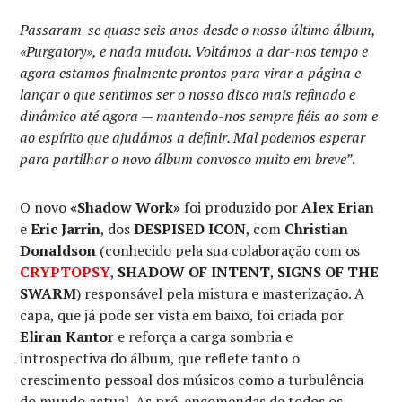
Passaram-se quase seis anos desde o nosso último álbum,
«Purgatory», e nada mudou. Voltámos a dar-nos tempo e
agora estamos finalmente prontos para virar a página e
lançar o que sentimos ser o nosso disco mais refinado e
dinâmico até agora — mantendo-nos sempre fiéis ao som e
ao espírito que ajudámos a definir. Mal podemos esperar
para partilhar o novo álbum convosco muito em breve”
.
O novo
«Shadow Work»
foi produzido por
Alex Erian
e
Eric Jarrin
, dos
DESPISED ICON
, com
Christian
Donaldson
(conhecido pela sua colaboração com os
CRYPTOPSY
,
SHADOW OF INTENT
,
SIGNS OF THE
SWARM
) responsável pela mistura e masterização. A
capa, que já pode ser vista em baixo, foi criada por
Eliran Kantor
e reforça a carga sombria e
introspectiva do álbum, que reflete tanto o
crescimento pessoal dos músicos como a turbulência
do mundo actual. As pré-encomendas de todos os