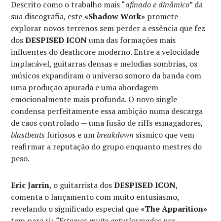
Descrito como o trabalho mais “
afinado e dinâmico
” da
sua discografia, este
«Shadow Work»
promete
explorar novos terrenos sem perder a essência que fez
dos
DESPISED ICON
uma das formações mais
influentes do deathcore moderno. Entre a velocidade
implacável, guitarras densas e melodias sombrias, os
músicos expandiram o universo sonoro da banda com
uma produção apurada e uma abordagem
emocionalmente mais profunda. O novo single
condensa perfeitamente essa ambição numa descarga
de caos controlado — uma fusão de riffs esmagadores,
blastbeats
furiosos e um
breakdown
sísmico que vem
reafirmar a reputação do grupo enquanto mestres do
peso.
Eric Jarrin
, o guitarrista dos
DESPISED ICON
,
comenta o lançamento com muito entusiasmo,
revelando o significado especial que
«The Apparition»
tem para si:
“Estamos muito entusiasmados por