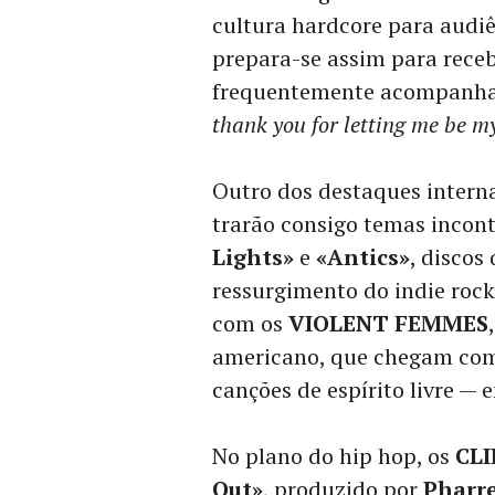
cultura hardcore para audiê
prepara-se assim para receb
frequentemente acompanhad
thank you for letting me be m
Outro dos destaques interna
trarão consigo temas incon
Lights»
e
«Antics»
, discos
ressurgimento do indie rock
com os
VIOLENT FEMMES
americano, que chegam com
canções de espírito livre — 
No plano do hip hop, os
CLI
Out»
, produzido por
Pharre