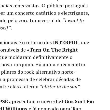
ncias mais vastas. O público português
er um concerto catártico e electrizante,
o pelo coro transversal de
“I want to
yself”
.
cionais é o retorno dos
INTERPOL
, que
tornáveis de
«Turn On The Bright
 que moldaram definitivamente o
 nova-iorquino. Há ainda o reencontro
, pilares do rock alternativo norte-
 a promessa de celebrar décadas de
entre elas a eterna
“blister in the sun”
.
PSE
apresentam o novo
«Let Gos Sort Em
ll Williams
e já nomeado para ‘Rap