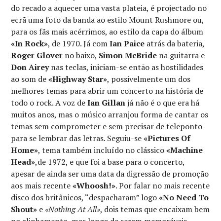
do recado a aquecer uma vasta plateia, é projectado no
ecrã uma foto da banda ao estilo Mount Rushmore ou,
para os fãs mais acérrimos, ao estilo da capa do álbum
«In Rock»
, de 1970. Já com
Ian Paice
atrás da bateria,
Roger Glover
no baixo,
Simon McBride
na guitarra e
Don Airey
nas teclas, iniciam-se então as hostilidades
ao som de
«Highway Star»
, possivelmente um dos
melhores temas para abrir um concerto na história de
todo o rock. A voz de
Ian Gillan
já não é o que era há
muitos anos, mas o músico arranjou forma de cantar os
temas sem comprometer e sem precisar de teleponto
para se lembrar das letras. Seguiu-se
«Pictures Of
Home»
, tema também incluído no clássico
«Machine
Head»
,de 1972, e que foi a base para o concerto,
apesar de ainda ser uma data da digressão de promoção
aos mais recente
«Whoosh!»
. Por falar no mais recente
disco dos britânicos, “despacharam” logo
«No Need To
Shout»
e
«Nothing At All»
, dois temas que encaixam bem
no alinhamento, mas longe de serem memoráveis.