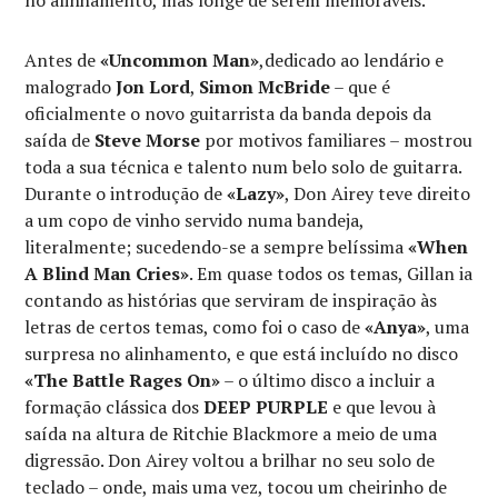
Antes de
«Uncommon Man»
,dedicado ao lendário e
malogrado
Jon Lord
,
Simon McBride
– que é
oficialmente o novo guitarrista da banda depois da
saída de
Steve Morse
por motivos familiares – mostrou
toda a sua técnica e talento num belo solo de guitarra.
Durante o introdução de
«Lazy»
, Don Airey teve direito
a um copo de vinho servido numa bandeja,
literalmente; sucedendo-se a sempre belíssima
«When
A Blind Man Cries»
. Em quase todos os temas, Gillan ia
contando as histórias que serviram de inspiração às
letras de certos temas, como foi o caso de
«Anya»
, uma
surpresa no alinhamento, e que está incluído no disco
«The Battle Rages On»
– o último disco a incluir a
formação clássica dos
DEEP PURPLE
e que levou à
saída na altura de Ritchie Blackmore a meio de uma
digressão. Don Airey voltou a brilhar no seu solo de
teclado – onde, mais uma vez, tocou um cheirinho de