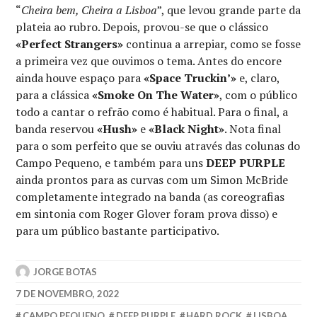
“
Cheira bem, Cheira a Lisboa
”, que levou grande parte da
plateia ao rubro. Depois, provou-se que o clássico
«Perfect Strangers»
continua a arrepiar, como se fosse
a primeira vez que ouvimos o tema. Antes do encore
ainda houve espaço para
«Space Truckin’»
e, claro,
para a clássica
«Smoke On The Water»
, com o público
todo a cantar o refrão como é habitual. Para o final, a
banda reservou
«Hush»
e
«Black Night»
. Nota final
para o som perfeito que se ouviu através das colunas do
Campo Pequeno, e também para uns
DEEP PURPLE
ainda prontos para as curvas com um Simon McBride
completamente integrado na banda (as coreografias
em sintonia com Roger Glover foram prova disso) e
para um público bastante participativo.
JORGE BOTAS
7 DE NOVEMBRO, 2022
CAMPO PEQUENO
,
DEEP PURPLE
,
HARD ROCK
,
LISBOA
,