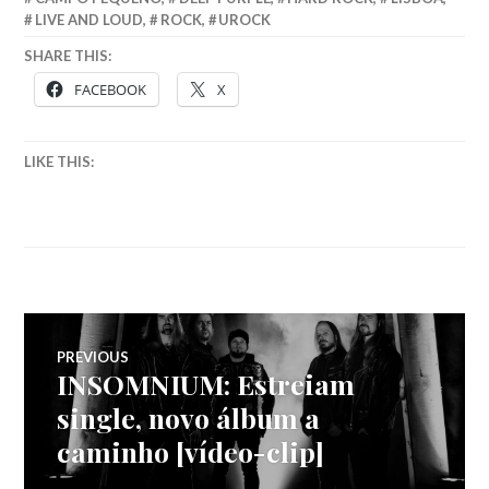
LIVE AND LOUD
,
ROCK
,
UROCK
SHARE THIS:
FACEBOOK
X
LIKE THIS:
Navegação
PREVIOUS
INSOMNIUM: Estreiam
Previous
de
post:
single, novo álbum a
caminho [vídeo-clip]
artigos