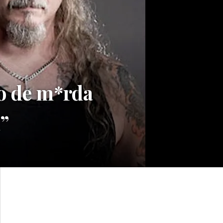
o de m*rda
”