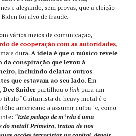
es e alegando, sem provas, que a eleição
 Biden foi alvo de fraude.
com vários meios de comunicação,
rdo de cooperação com as autoridades
,
 mais dura.
A ideia é que o músico revele
o da conspiração que levou à
neiro, incluindo delatar outros
tes que estavam ao seu lado.
Em
s,
Dee Snider
partilhou o
link
para um
 título “Guitarrista de heavy metal é o
itólio americano a assumir culpa” e, como
uinte:
“Este pedaço de m*rda é uma
do metal! Primeiro, tratou de nos
uas acções terroristas na capital, depois