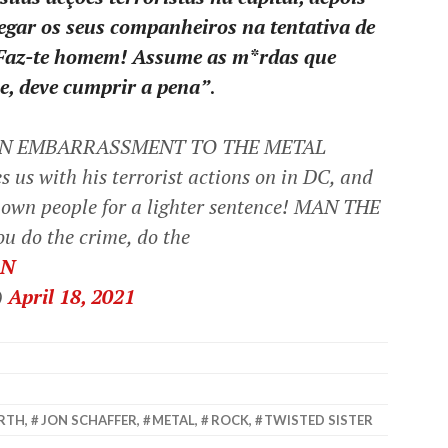
regar os seus companheiros na tentativa de
. Faz-te homem! Assume as m*rdas que
e, deve cumprir a pena”
.
S AN EMBARRASSMENT TO THE METAL
s with his terrorist actions on in DC, and
 own people for a lighter sentence! MAN THE
u do the crime, do the
DN
)
April 18, 2021
ARTH
,
JON SCHAFFER
,
METAL
,
ROCK
,
TWISTED SISTER