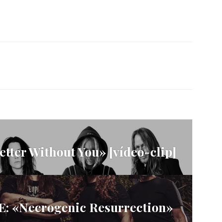
ter Without You» [vídeo-clip]
 «Necrogenic Resurrection»