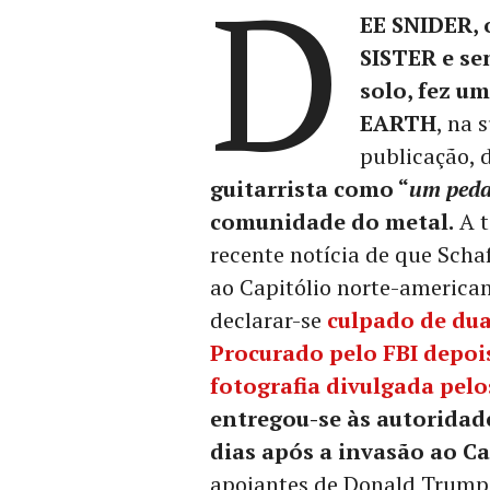
D
EE SNIDER,
SISTER e se
solo, fez um
EARTH
, na 
publicação, 
guitarrista como “
um peda
comunidade do metal.
A t
recente notícia de que Schaf
ao Capitólio norte-america
declarar-se
culpado de dua
Procurado pelo FBI depois
fotografia divulgada pel
entregou-se às autoridade
dias após a invasão ao Ca
apoiantes de Donald Trump 