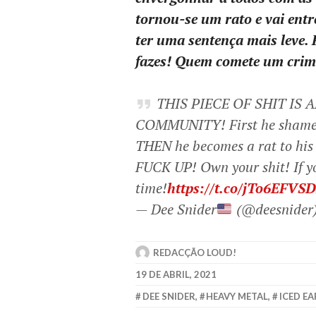
tornou-se um rato e vai ent
ter uma sentença mais leve
fazes! Quem comete um crim
THIS PIECE OF SHIT I
COMMUNITY! First he shames u
THEN he becomes a rat to his
FUCK UP! Own your shit! If yo
time!
https://t.co/jTo6EFVS
— Dee Snider
(@deesnider
REDACÇÃO LOUD!
19 DE ABRIL, 2021
DEE SNIDER
,
HEAVY METAL
,
ICED E