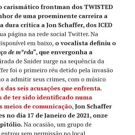
 o carismático frontman dos TWISTED
nhor de uma proeminente carreira a
a dura crítica a Jon Schaffer, dos ICED
sua página na rede social Twitter. Na
disponível em baixo,
o vocalista definiu o
ço de m*rda
“, que envergonha a
irada de Snider surge na sequência da
fer foi o primeiro réu detido pela invasão
no a admitir seus crimes, com o músico
s das seis acusações que enfrenta
.
 de ter sido identificado numa
os meios de comunicação
,
Jon Schaffer
s no dia 17 de Janeiro de 2021, onze
pitólio.
Na ocasião, um grupo de
entrou sem permissão no local,