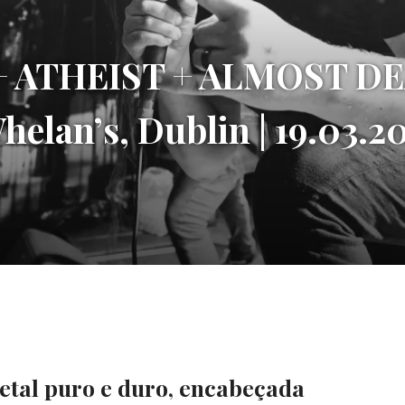
 ATHEIST + ALMOST DE
lan’s, Dublin | 19.03.2
etal puro e duro, encabeçada