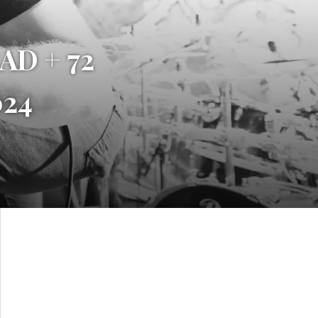
AD + 72
024