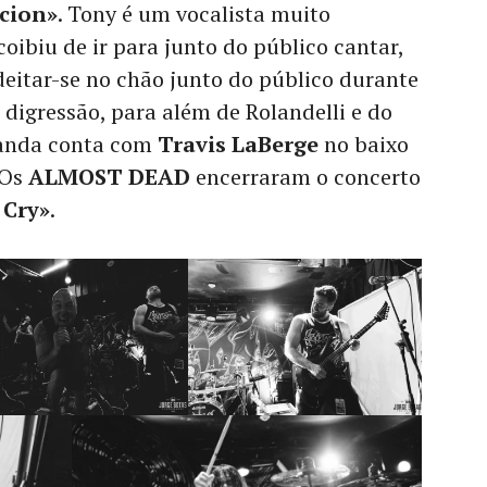
cion»
. Tony é um vocalista muito
 coibiu de ir para junto do público cantar,
itar-se no chão junto do público durante
a digressão, para além de Rolandelli e do
banda conta com
Travis LaBerge
no baixo
 Os
ALMOST DEAD
encerraram o concerto
 Cry»
.