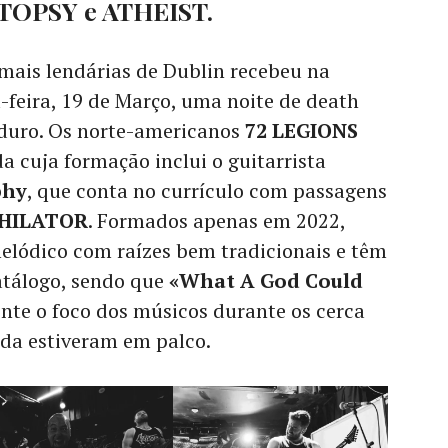
PTOPSY e ATHEIST.
mais lendárias de Dublin recebeu na
-feira, 19 de Março, uma noite de death
 duro. Os norte-americanos
72 LEGIONS
 cuja formação inclui o guitarrista
phy
, que conta no currículo com passagens
HILATOR
. Formados apenas em 2022,
lódico com raízes bem tradicionais e têm
atálogo, sendo que
«What A God Could
nte o foco dos músicos durante os cerca
nda estiveram em palco.