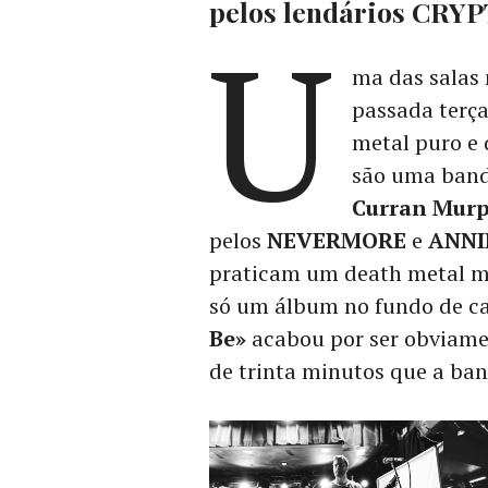
pelos lendários CRY
U
ma das salas 
passada terça
metal puro e
são uma banda
Curran Mur
pelos
NEVERMORE
e
ANNI
praticam um death metal me
só um álbum no fundo de c
Be»
acabou por ser obviame
de trinta minutos que a ba