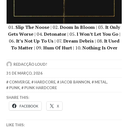
01.
Slip The Noose
| 02.
Doom In Bloom
| 03.
It Only
Gets Worse
| 04.
Detonator
| 05.
I Won’t Let You Go
|
06.
It’s Not Up To Us
| 07.
Dream Debris
| 08.
It Used
To Matter
| 09.
Hum Of Hurt
| 10.
Nothing Is Over
REDACÇÃO LOUD!
31 DE MARÇO, 2026
CONVERGE
,
HARDCORE
,
JACOB BANNON
,
METAL
,
PUNK
,
PUNK HARDCORE
SHARE THIS:
FACEBOOK
X
LIKE THIS: