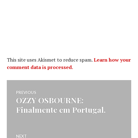
This site uses Akismet to reduce spam.
Learn how your
comment data is processed.
Navegação
PREVIOUS
OZZY OSBOURNE:
Previous
de
post:
Finalmente em Portugal.
artigos
NEXT