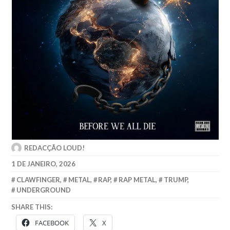
REDACÇÃO LOUD!
1 DE JANEIRO, 2026
CLAWFINGER
,
METAL
,
RAP
,
RAP METAL
,
TRUMP
,
UNDERGROUND
SHARE THIS:
FACEBOOK
X