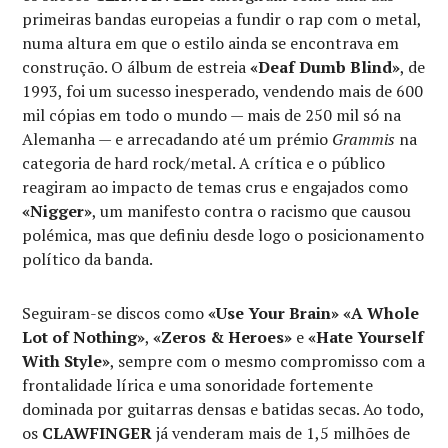
primeiras bandas europeias a fundir o rap com o metal,
numa altura em que o estilo ainda se encontrava em
construção. O álbum de estreia
«Deaf Dumb Blind»
, de
1993, foi um sucesso inesperado, vendendo mais de 600
mil cópias em todo o mundo — mais de 250 mil só na
Alemanha — e arrecadando até um prémio
Grammis
na
categoria de hard rock/metal. A crítica e o público
reagiram ao impacto de temas crus e engajados como
«Nigger»
, um manifesto contra o racismo que causou
polémica, mas que definiu desde logo o posicionamento
político da banda.
Seguiram-se discos como
«Use Your Brain»
«A Whole
Lot of Nothing»
,
«Zeros & Heroes»
e
«Hate Yourself
With Style»
, sempre com o mesmo compromisso com a
frontalidade lírica e uma sonoridade fortemente
dominada por guitarras densas e batidas secas. Ao todo,
os
CLAWFINGER
já venderam mais de 1,5 milhões de