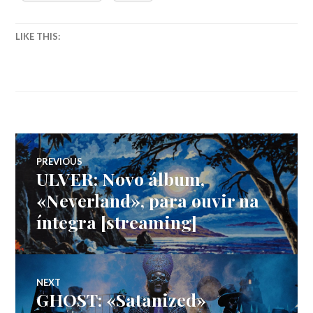
LIKE THIS:
Navegação
PREVIOUS
ULVER: Novo álbum,
Previous
de
post:
«Neverland», para ouvir na
íntegra [streaming]
artigos
NEXT
GHOST: «Satanized»
Next