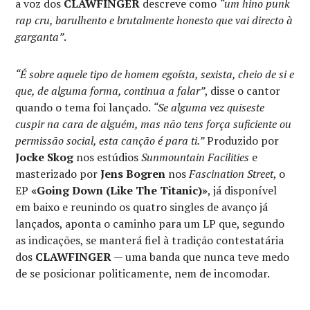
a voz dos
CLAWFINGER
descreve como
“um hino punk
rap cru, barulhento e brutalmente honesto que vai directo à
garganta”
.
“É sobre aquele tipo de homem egoísta, sexista, cheio de si e
que, de alguma forma, continua a falar”
, disse o cantor
quando o tema foi lançado.
“Se alguma vez quiseste
cuspir na cara de alguém, mas não tens força suficiente ou
permissão social, esta canção é para ti.”
Produzido por
Jocke Skog
nos estúdios
Sunmountain Facilities
e
masterizado por
Jens Bogren
nos
Fascination Street
, o
EP
«Going Down (Like The Titanic)»
, já disponível
em baixo e reunindo os quatro singles de avanço já
lançados, aponta o caminho para um LP que, segundo
as indicações, se manterá fiel à tradição contestatária
dos
CLAWFINGER
— uma banda que nunca teve medo
de se posicionar politicamente, nem de incomodar.