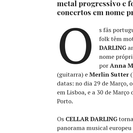
metal progressivo e f
concertos em nome pr
O
s fãs portug
folk têm mot
DARLING
an
nome próprio
por
Anna M
(guitarra) e
Merlin Sutter
(
datas: no dia 29 de Março, 
em Lisboa, e a 30 de Março 
Porto.
Os
CELLAR DARLING
torna
panorama musical europeu 