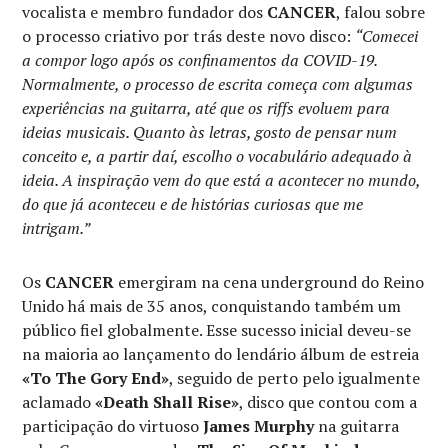
vocalista e membro fundador dos
CANCER
, falou sobre
o processo criativo por trás deste novo disco:
“Comecei
a compor logo após os confinamentos da COVID-19.
Normalmente, o processo de escrita começa com algumas
experiências na guitarra, até que os riffs evoluem para
ideias musicais. Quanto às letras, gosto de pensar num
conceito e, a partir daí, escolho o vocabulário adequado à
ideia. A inspiração vem do que está a acontecer no mundo,
do que já aconteceu e de histórias curiosas que me
intrigam.”
Os
CANCER
emergiram na cena underground do Reino
Unido há mais de 35 anos, conquistando também um
público fiel globalmente. Esse sucesso inicial deveu-se
na maioria ao lançamento do lendário álbum de estreia
«To The Gory End»
, seguido de perto pelo igualmente
aclamado
«Death Shall Rise»
, disco que contou com a
participação do virtuoso
James Murphy
na guitarra