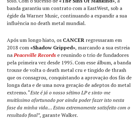
solo. Com o sucesso de
«The Sins Of Mankind»
, a
banda garantiu um contrato com a EastWest, sob a
égide da Warner Music, continuando a expandir a sua
influência no death metal mundial.
Após um longo hiato, os
CANCER
regressaram em
2018 com
«Shadow Gripped»
, marcando a sua estreia
na
Peaceville Records
e reunindo o trio de fundadores
pela primeira vez desde 1995. Com esse álbum, a banda
trouxe de volta o death metal cru e tingido de thrash
que os consagrou, conquistando a aprovação dos fãs de
longa data e de uma nova geração de adeptos do metal
extremo. “
Este é já o nosso sétimo LP e sinto-me
muitíssimo afortunado por ainda poder fazer isto nesta
fase da minha vida… Estou extremamente satisfeito com o
resultado final”
, garante Walker.