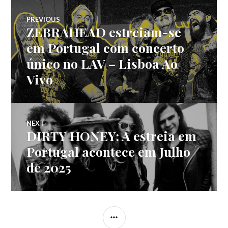
Navegação
PREVIOUS
ZEBRAHEAD estreiam-se
Previous
de
post:
em Portugal com concerto
único no LAV – Lisboa Ao
artigos
Vivo
NEXT
DIRTY HONEY: A estreia em
Next
post:
Portugal acontece em Julho
de 2025
SIDEBAR