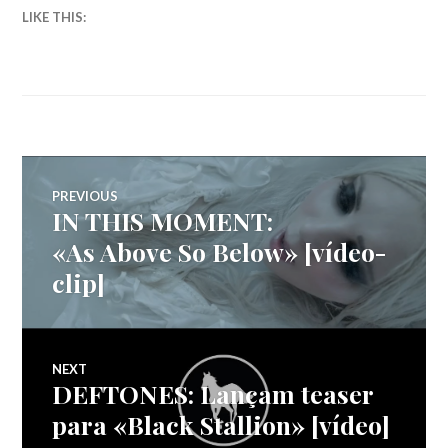
LIKE THIS:
Navegação
PREVIOUS
IN THIS MOMENT:
Previous
de
post:
«As Above So Below» [vídeo-
clip]
artigos
NEXT
DEFTONES: Lançam teaser
Next
post:
para «Black Stallion» [vídeo]