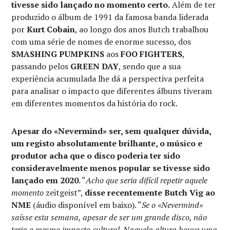
tivesse sido lançado no momento certo.
Além de ter
produzido o álbum de 1991 da famosa banda liderada
por
Kurt Cobain
, ao longo dos anos Butch trabalhou
com uma série de nomes de enorme sucesso, dos
SMASHING PUMPKINS
aos
FOO FIGHTERS
,
passando pelos
GREEN DAY
, sendo que a sua
experiência acumulada lhe dá a perspectiva perfeita
para analisar o impacto que diferentes álbuns tiveram
em diferentes momentos da história do rock.
Apesar do «Nevermind» ser, sem qualquer dúvida,
um registo absolutamente brilhante, o músico e
produtor acha que o disco poderia ter sido
consideravelmente menos popular se tivesse sido
lançado em 2020
. “
Acho que seria difícil repetir aquele
momento
zeitgeist”,
disse recentemente Butch Vig ao
NME
(áudio disponível em baixo). “
Se o «Nevermind»
saísse esta semana, apesar de ser um grande disco, não
teria o mesmo impacto cultural. Naquela altura houve uma