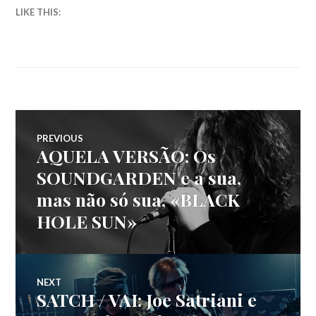
LIKE THIS:
Navegação
PREVIOUS
AQUELA VERSÃO: Os
Previous
de
post:
SOUNDGARDEN e a sua,
mas não só sua, «BLACK
artigos
HOLE SUN»
NEXT
SATCH / VAI: Joe Satriani e
Next
post: