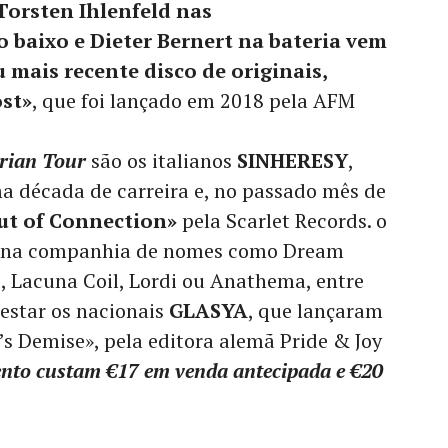
Torsten Ihlenfeld nas
o baixo e Dieter Bernert na bateria vem
 mais recente disco de originais,
st»
, que foi lançado em 2018 pela AFM
erian Tour
são os italianos
SINHERESY
,
 década de carreira e, no passado mês de
ut of Connection»
pela Scarlet Records. o
pa na companhia de nomes como Dream
, Lacuna Coil, Lordi ou Anathema, entre
 estar os nacionais
GLASYA
, que lançaram
’s Demise», pela editora alemã Pride & Joy
vento custam €17 em venda antecipada e €20