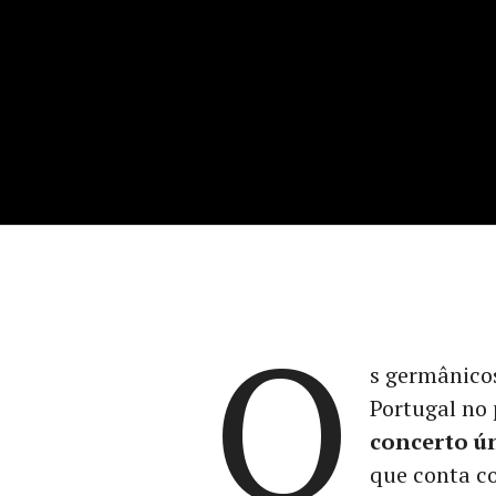
O
s germânic
Portugal no
concerto ú
que conta 