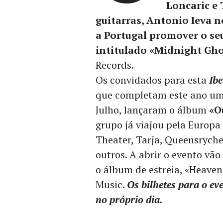
Loncaric e 
guitarras, Antonio Ieva n
a Portugal promover o seu
intitulado «Midnight Gho
Records.
Os convidados para esta
Ib
que completam este ano uma
Julho, lançaram o álbum
«O
grupo já viajou pela Euro
Theater, Tarja, Queensryche
outros. A abrir o evento vão
o álbum de estreia, «Heaven
Music.
Os bilhetes para o e
no próprio dia.