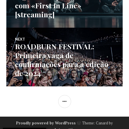
com «First In Line»
artigos
[streaming]
NEXT
ROADBURN FESTIVAL:
Next
post:
Primeira vaga de
confirmações para a edição
de 2024
SIDEBAR
Proudly powered by WordPress
Theme: Canard by