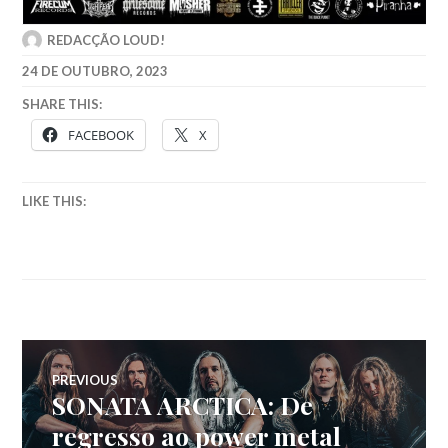
REDACÇÃO LOUD!
24 DE OUTUBRO, 2023
SHARE THIS:
FACEBOOK
X
LIKE THIS:
Navegação
PREVIOUS
SONATA ARCTICA: De
Previous
de
post:
regresso ao power metal