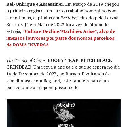
Bal-Onirique
e
Assassiner
. Em Março de 2019 chegou
o primeiro registo, um curto trabalho homónimo com
cinco temas, captados em
live take
, editado pela Larvae
Records. Já em Maio de 2022 foi a vez do álbum de
estreia,
“Culture Decline/Machines Arise”, alvo de
imensos louvores por parte dos nossos parceiros
da ROMA INVERSA
.
The Trinity of Chaos
.
BOOBY TRAP
.
PITCH BLACK
.
GRINDEAD
. Uma sova à antiga é o que se espera no dia
16 de Dezembro de 2023, no Buraco. E voltando às
semelhanças com Bag End, este também não é um
buraco onde arrisquem passar sede.