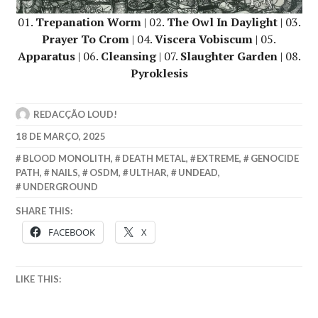
01.
Trepanation Worm
| 02.
The Owl In Daylight
| 03.
Prayer To Crom
| 04.
Viscera Vobiscum
| 05.
Apparatus
| 06.
Cleansing
| 07.
Slaughter Garden
| 08.
Pyroklesis
REDACÇÃO LOUD!
18 DE MARÇO, 2025
BLOOD MONOLITH
,
DEATH METAL
,
EXTREME
,
GENOCIDE
PATH
,
NAILS
,
OSDM
,
ULTHAR
,
UNDEAD
,
UNDERGROUND
SHARE THIS:
FACEBOOK
X
LIKE THIS: