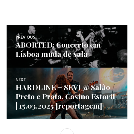
Navegação
PREVIOUS
ABORTED: Concerto em
Previous
de
post:
Lisboa muda de sala
artigos
NEXT
HARDLINE + SEVI @ Salão
Next
post:
Preto e Prata, Casino Estoril
| 15.03.2025 [reportagem]
SIDEBAR