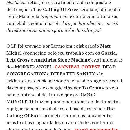
blastbeats
reforçam essa atmosfera de conquista e
destruição.
«The Calling Of Fire»
será lançado no dia
16 de Maio pela
Profound Lore
e conta com oito faixas
concebidas como uma “
declaração brutalmente concisa
de niilismo num mundo para além da salvação
“.
O LP foi gravado por Lermo em colaboração
Matt
Michel
(conhecido pelo seu trabalho com os
Goetia
,
Left Cross
e
Antichrist Siege Machine
). As influências
dos
MORBID ANGEL
,
CANNIBAL CORPSE
, DEAD
CONGREGATION
e
DEFEATED SANITY
são
evidentes na densidade sonora e na abordagem visceral
das composições e o single «
Prayer To Crom»
revela
bem o potencial destrutivo que os
BLOOD
MONOLITH
trazem para o panorama do death metal.
A julgar pela intensidade esta faixa de estreia,
«The
Calling Of Fire»
promete ser um dos lançamentos
mais brutais e aguardados do ano. Podes conferir o
alinhamento e a capa do álbum,
as pré-encomendas