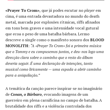
«Prayer To Crom»
, que já podes escutar no
player
em
cima, é uma entrada devastadora no mundo do death
metal, marcada por explosões rítmicas, riffs afinados
em tons bem graves e uma intensidade vocal gutural
que ecoa o peso de uma batalha bárbara. Lermo
descreve o single como o manifesto sonoro dos
BLOOD
MONOLITH
:
“A «Prayer To Crom» foi a primeira música
que o Tommy e eu compusemos juntos, e deu-nos logo uma
direcção clara sobre o caminho que o resto do álbum
deveria seguir. É uma declaração de intenções, tanto
musical como liricamente — uma espada a abrir caminho
para a aniquilação.”
A temática da canção parece inspirar-se no imaginário
de
Conan, o Bárbaro
, evocando imagens de um
guerreiro em plena carnificina no campo de batalha. A
brutalidade dos riffs e a violência controlada dos