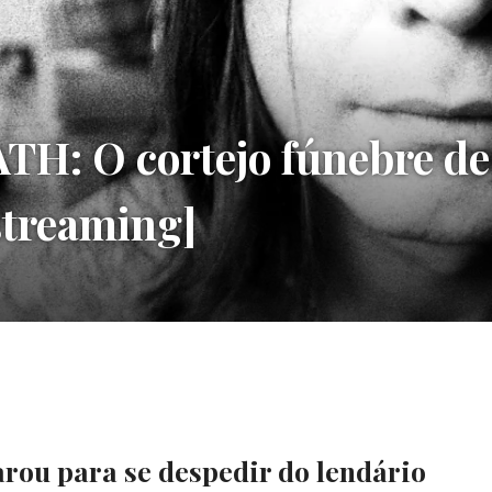
H: O cortejo fúnebre d
treaming]
rou para se despedir do lendário