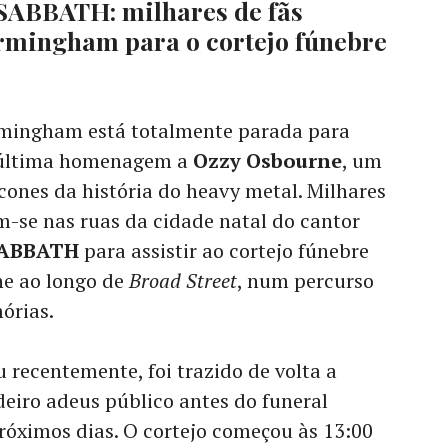
SABBATH: milhares de fãs
rmingham para o cortejo fúnebre
rmingham está totalmente parada para
 última homenagem a
Ozzy Osbourne
, um
cones da história do heavy metal. Milhares
m-se nas ruas da cidade natal do cantor
SABBATH
para assistir ao cortejo fúnebre
ne ao longo de
Broad Street
, num percurso
órias.
 recentemente, foi trazido de volta a
iro adeus público antes do funeral
róximos dias. O cortejo começou às 13:00