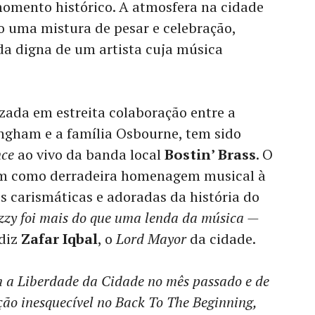
ento histórico. A atmosfera na cidade
o uma mistura de pesar e celebração,
a digna de um artista cuja música
zada em estreita colaboração entre a
gham e a família Osbourne, tem sido
nce
ao vivo da banda local
Bostin’ Brass
. O
sim como derradeira homenagem musical à
s carismáticas e adoradas da história do
zy foi mais do que uma lenda da música —
 diz
Zafar Iqbal
, o
Lord Mayor
da cidade.
om a Liberdade da Cidade no mês passado e de
ão inesquecível no Back To The Beginning,