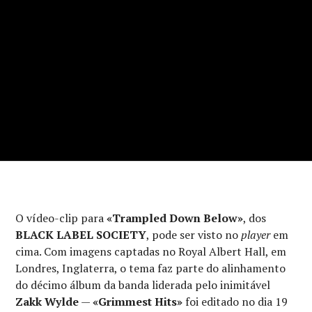
O vídeo-clip para
«Trampled Down Below»
, dos
BLACK LABEL SOCIETY
, pode ser visto no
player
em
cima. Com imagens captadas no Royal Albert Hall, em
Londres, Inglaterra, o tema faz parte do alinhamento
do décimo álbum da banda liderada pelo inimitável
Zakk Wylde
—
«Grimmest Hits»
foi editado no dia 19