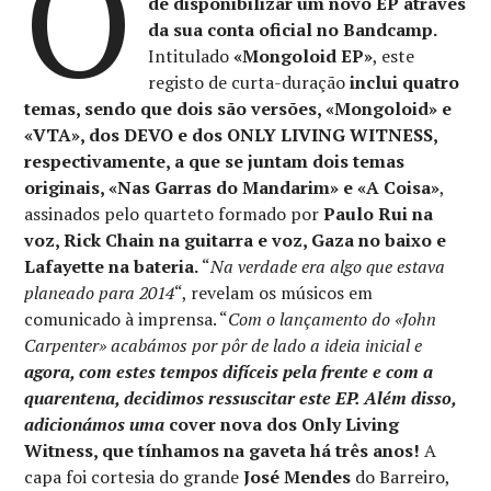
O
de disponibilizar um novo EP através
da sua conta oficial no Bandcamp.
Intitulado
«Mongoloid EP»
, este
registo de curta-duração
inclui quatro
temas, sendo que dois são versões, «Mongoloid» e
«VTA», dos DEVO e dos ONLY LIVING WITNESS,
respectivamente, a que se juntam dois temas
originais, «Nas Garras do Mandarim» e «A Coisa»
,
assinados pelo quarteto formado por
Paulo Rui na
voz, Rick Chain na guitarra e voz, Gaza no baixo e
Lafayette na bateria.
“
Na verdade era algo que estava
planeado para 2014
“, revelam os músicos em
comunicado à imprensa. “
Com o lançamento do «John
Carpenter» acabámos por pôr de lado a ideia inicial e
agora, com estes tempos difíceis pela frente e com a
quarentena, decidimos ressuscitar este EP. Além disso,
adicionámos uma
cover nova dos Only Living
Witness, que tínhamos na gaveta há três anos!
A
capa foi cortesia do grande
José Mendes
do Barreiro,