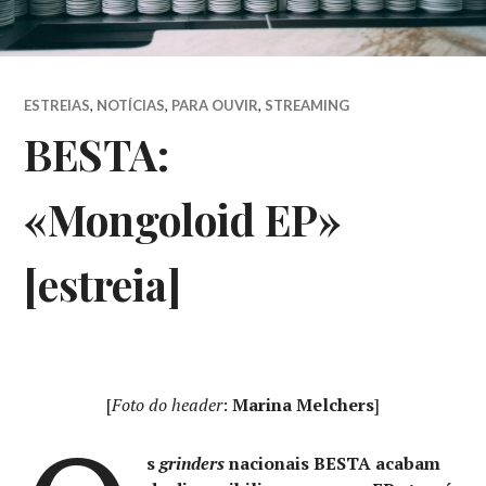
ESTREIAS
,
NOTÍCIAS
,
PARA OUVIR
,
STREAMING
BESTA:
«Mongoloid EP»
[estreia]
[
Foto do header
:
Marina Melchers
]
s
grinders
nacionais BESTA acabam