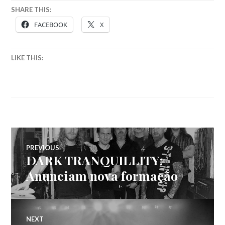
SHARE THIS:
FACEBOOK
X
LIKE THIS:
Navegação
PREVIOUS
DARK TRANQUILLITY:
Previous
de
post:
Anunciam nova formação
artigos
NEXT