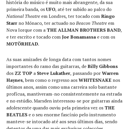
história do músico é muito mais abrangente, da sua
primeira banda, os
UFO
, até ter subido ao palco do
National Theatre
em Londres, ter tocado com
Ringo
Starr
no Mónaco, ter actuado no
Beacon Theatre
em
Nova Iorque com a
THE ALLMAN BROTHERS BAND
,
e ter escrito e tocado com
Joe Bonamassa
e com os
MOTÖRHEAD
.
As suas amizades de longa data com tantos nomes
importantes do ramo das guitarras, de
Billy Gibbons
dos
ZZ TOP
a
Steve Lukather
, passando por
Warren
Haynes
, bem como o regresso aos
WHITESNAKE
nos
últimos anos, assim como uma carreira solo bastante
profícua, mantiveram-no consistentemente na estrada
e no estúdio. Marsden interessou-se por guitarras ainda
adolescente quando ouviu pela primeira vez os
THE
BEATLES
e o seu enorme fascínio pelo instrumento
manteve-se intocado até aos seus últimos dias, sendo
detentor de uma das mais exclusivas colecções