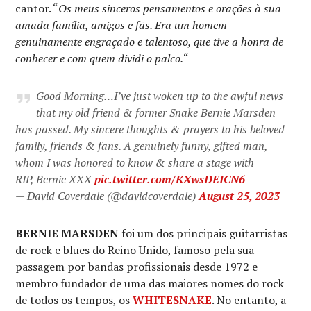
cantor. “
Os meus sinceros pensamentos e orações à sua
amada família, amigos e fãs. Era um homem
genuinamente engraçado e talentoso, que tive a honra de
conhecer e com quem dividi o palco.
“
Good Morning…I’ve just woken up to the awful news
that my old friend & former Snake Bernie Marsden
has passed. My sincere thoughts & prayers to his beloved
family, friends & fans. A genuinely funny, gifted man,
whom I was honored to know & share a stage with
RIP, Bernie XXX
pic.twitter.com/KXwsDEICN6
— David Coverdale (@davidcoverdale)
August 25, 2023
BERNIE MARSDEN
foi um dos principais guitarristas
de rock e blues do Reino Unido, famoso pela sua
passagem por bandas profissionais desde 1972 e
membro fundador de uma das maiores nomes do rock
de todos os tempos, os
WHITESNAKE
. No entanto, a