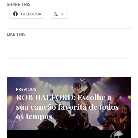
SHARE THIS:
FACEBOOK
X
LIKE THIS:
Navegação
PREVIOUS
ROB HALFORD: Escolhe a
Previous
de
post:
sua canção favorita de todos
os tempos
artigos