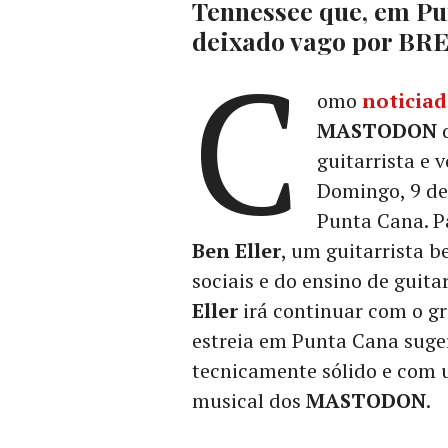
Tennessee que, em Pu
deixado vago por B
C
omo
noticiad
MASTODON
d
guitarrista e 
Domingo, 9 de
Punta Cana. P
Ben Eller
, um guitarrista 
sociais e do ensino de guita
Eller
irá continuar com o gr
estreia em Punta Cana suge
tecnicamente sólido e com u
musical dos
MASTODON
.