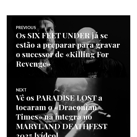
Navegação
PREVIOUS
Os SIX FEET UNDER já se
Previous
de
post:
estão a preparar para gravar
o sucessor de «Killing For
artigos
Revenge»
NEXT
Vê os PARADISE LOST a
Next
post:
tocaram o «Draconian
Times» na íntegra no
MARYLAND DEATHFEST
2025 [vídeo]