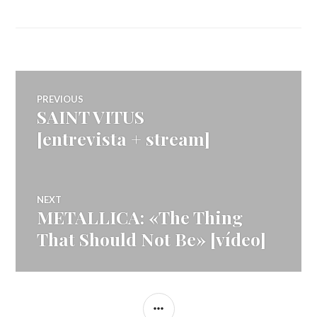
Navegação
PREVIOUS
SAINT VITUS
Previous
de
post:
[entrevista + stream]
artigos
NEXT
METALLICA: «The Thing
Next
post:
That Should Not Be» [vídeo]
SIDEBAR