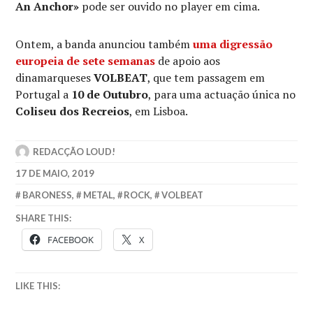
An Anchor»
pode ser ouvido no player em cima.
Ontem, a banda anunciou também
uma digressão
europeia de sete semanas
de apoio aos
dinamarqueses
VOLBEAT
, que tem passagem em
Portugal a
10 de Outubro
, para uma actuação única no
Coliseu dos Recreios
, em Lisboa.
REDACÇÃO LOUD!
17 DE MAIO, 2019
BARONESS
,
METAL
,
ROCK
,
VOLBEAT
SHARE THIS:
FACEBOOK
X
LIKE THIS: