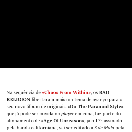
Na sequência de
«Chaos From Within»
, os
BAD
RELIGION
libertaram mais um tema de avanço para o
seu novo álbum de originais.
«Do The Paranoid Style»
,
que já pode ser ouvida no
player
em cima, faz parte do
alinhamento de
«Age Of Unreason»
, já o 17º assinado
pela banda californiana, vai ser editado a
3 de Maio
pela