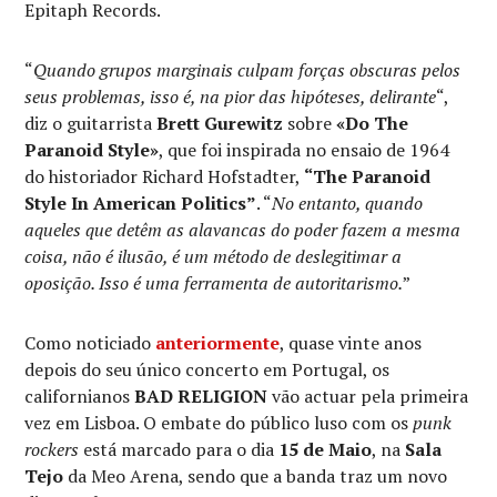
Epitaph Records.
“
Quando grupos marginais culpam forças obscuras pelos
seus problemas, isso é, na pior das hipóteses, delirante
“,
diz o guitarrista
Brett Gurewitz
sobre
«Do The
Paranoid Style»
, que foi inspirada no ensaio de 1964
do historiador Richard Hofstadter,
“The Paranoid
Style In American Politics”
. “
No entanto, quando
aqueles que detêm as alavancas do poder fazem a mesma
coisa, não é ilusão, é um método de deslegitimar a
oposição. Isso é uma ferramenta de autoritarismo.
”
Como noticiado
anteriormente
, quase vinte anos
depois do seu único concerto em Portugal, os
californianos
BAD RELIGION
vão actuar pela primeira
vez em Lisboa. O embate do público luso com os
punk
rockers
está marcado para o dia
15 de Maio
, na
Sala
Tejo
da Meo Arena, sendo que a banda traz um novo