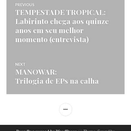
Navegação
PREVIOUS
TEMPESTADE TROPICAL:
Previous
de
post:
Labirinto chega aos quinze
anos em seu melhor
artigos
momento (entrevista)
NEXT
MANOWAR:
Next
post:
Trilogia de EPs na calha
SIDEBAR