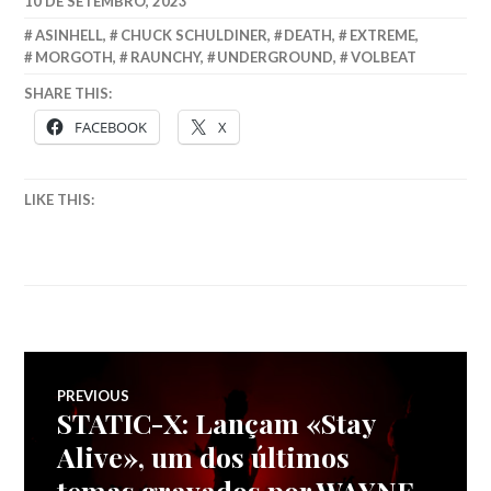
10 DE SETEMBRO, 2023
ASINHELL
,
CHUCK SCHULDINER
,
DEATH
,
EXTREME
,
MORGOTH
,
RAUNCHY
,
UNDERGROUND
,
VOLBEAT
SHARE THIS:
FACEBOOK
X
LIKE THIS:
Navegação
PREVIOUS
STATIC-X: Lançam «Stay
Previous
de
post:
Alive», um dos últimos
temas gravados por WAYNE