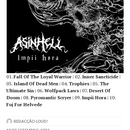
01.
Fall Of The Loyal Warrior
| 02.
Inner Sancticide
|
03.
Island Of Dead Men
| 04.
Trophies
| 05.
The
Ultimate Sin
| 06.
Wolfpack Laws
| 07.
Desert Of
Doom
| 08.
Pyromantic Scryer
| 09.
Impii Hora
| 10.
Foj For Helvede
REDACÇÃO LOUD!