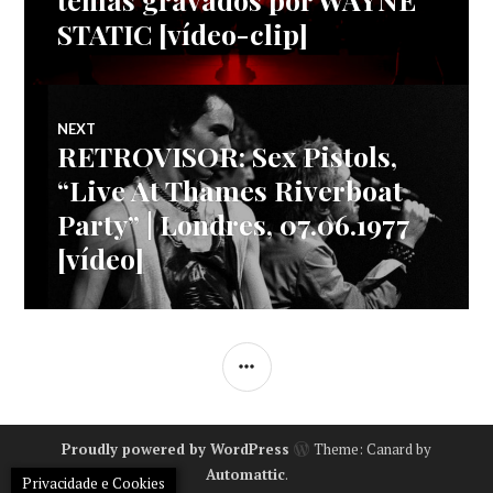
artigos
STATIC [vídeo-clip]
NEXT
RETROVISOR: Sex Pistols,
Next
post:
“Live At Thames Riverboat
Party” | Londres, 07.06.1977
[vídeo]
SIDEBAR
Proudly powered by WordPress
Theme: Canard by
Automattic
.
Privacidade e Cookies