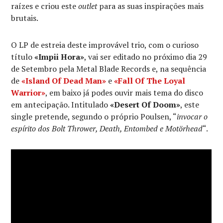
raízes e criou este
outlet
para as suas inspirações mais
brutais.
O LP de estreia deste improvável trio, com o curioso
título
«Impii Hora»
, vai ser editado no próximo dia 29
de Setembro pela Metal Blade Records e, na sequência
de
«Island Of Dead Man»
e
«Fall Of The Loyal
Warrior»
, em baixo já podes ouvir mais tema do disco
em antecipação. Intitulado
«Desert Of Doom»
, este
single pretende, segundo o próprio Poulsen, “
invocar o
espírito dos Bolt Thrower, Death, Entombed e Motörhead
“.