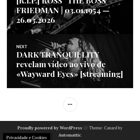
[R.I.P.] ROSS “THE BOSS”
de
post:
FRIEDMAN | 03.01.1954 —
26.03.2026
artigos
NEXT
DARK TRANQUILLITY
Next
post:
revelam vídeo ao vivo de
«Wayward Eyes» [streaming]
SIDEBAR
Proudly powered by WordPress
Theme: Canard by
Automattic
.
Privacidade e Cookies