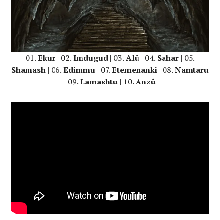
01.
Ekur
| 02.
Imdugud
| 03.
Alû
| 04.
Sahar
| 05.
Shamash
| 06.
Edimmu
| 07.
Etemenanki
| 08.
Namtaru
| 09.
Lamashtu
| 10.
Anzû