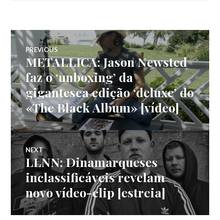
Navegação
PREVIOUS
METALLICA: Jason Newsted
Previous
de
post:
faz o ‘unboxing’ da
gigantesca edição ‘deluxe’ do
artigos
«The Black Album» [vídeo]
NEXT
LLNN: Dinamarqueses
Next
post:
inclassificáveis revelam
novo vídeo-clip [estreia]