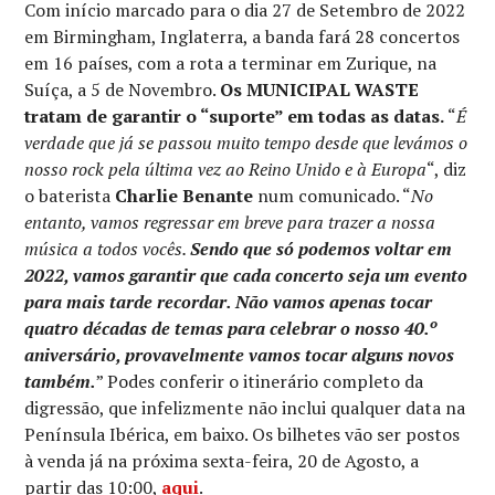
Com início marcado para o dia 27 de Setembro de 2022
em Birmingham, Inglaterra, a banda fará 28 concertos
em 16 países, com a rota a terminar em Zurique, na
Suíça, a 5 de Novembro.
Os MUNICIPAL WASTE
tratam de garantir o “suporte” em todas as datas.
“
É
verdade que já se passou muito tempo desde que levámos o
nosso rock pela última vez ao Reino Unido e à Europa
“, diz
o baterista
Charlie Benante
num comunicado. “
No
entanto, vamos regressar em breve para trazer a nossa
música a todos vocês.
Sendo que só podemos voltar em
2022, vamos garantir que cada concerto seja um evento
para mais tarde recordar. Não vamos apenas tocar
quatro décadas de temas para celebrar o nosso 40.º
aniversário, provavelmente vamos tocar alguns novos
também.
” Podes conferir o itinerário completo da
digressão, que infelizmente não inclui qualquer data na
Península Ibérica, em baixo. Os bilhetes vão ser postos
à venda já na próxima sexta-feira, 20 de Agosto, a
partir das 10:00,
aqui
.