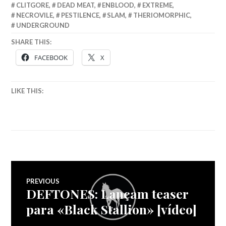
CLITGORE
,
DEAD MEAT
,
ENBLOOD
,
EXTREME
,
NECROVILE
,
PESTILENCE
,
SLAM
,
THERIOMORPHIC
,
UNDERGROUND
SHARE THIS:
FACEBOOK
X
LIKE THIS:
Navegação
PREVIOUS
DEFTONES: Lançam teaser
Previous
de
post:
para «Black Stallion» [vídeo]