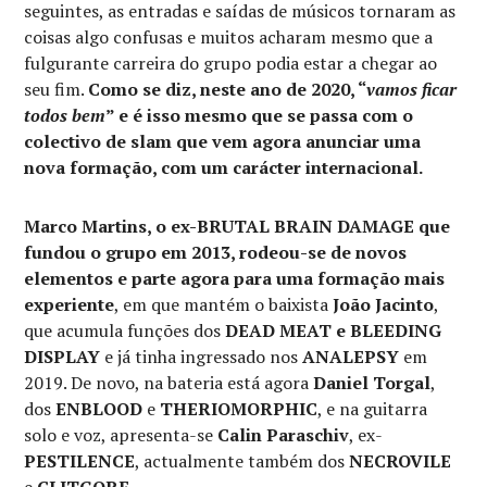
seguintes, as entradas e saídas de músicos tornaram as
coisas algo confusas e muitos acharam mesmo que a
fulgurante carreira do grupo podia estar a chegar ao
seu fim.
Como se diz, neste ano de 2020, “
vamos ficar
todos bem
” e é isso mesmo que se passa com o
colectivo de slam que vem agora anunciar uma
nova formação, com um carácter internacional.
Marco Martins, o ex-BRUTAL BRAIN DAMAGE que
fundou o grupo em 2013, rodeou-se de novos
elementos e parte agora para uma formação mais
experiente
, em que mantém o baixista
João Jacinto
,
que acumula funções dos
DEAD MEAT e BLEEDING
DISPLAY
e já tinha ingressado nos
ANALEPSY
em
2019. De novo, na bateria está agora
Daniel Torgal
,
dos
ENBLOOD
e
THERIOMORPHIC
, e na guitarra
solo e voz, apresenta-se
Calin Paraschiv
, ex-
PESTILENCE
, actualmente também dos
NECROVILE
e
CLITGORE
.