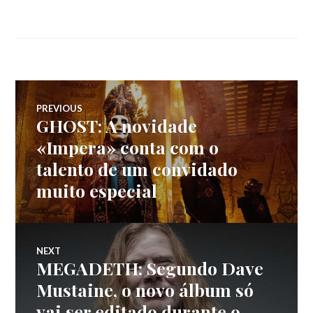
Navegação
PREVIOUS
GHOST: A novidade
Previous
de
post:
«Impera» conta com o
talento de um convidado
artigos
muito especial
NEXT
MEGADETH: Segundo Dave
Next
post:
Mustaine, o novo álbum só
vai ser editado durante o