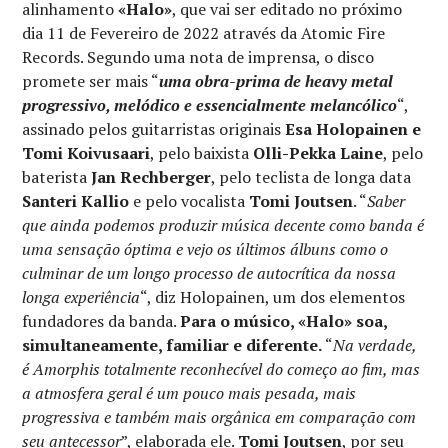
alinhamento
«Halo»
, que vai ser editado no próximo
dia 11 de Fevereiro de 2022 através da Atomic Fire
Records. Segundo uma nota de imprensa, o disco
promete ser mais “
uma obra-prima de heavy metal
progressivo, melódico e essencialmente melancólico
“,
assinado pelos guitarristas originais
Esa Holopainen e
Tomi Koivusaari
, pelo baixista
Olli-Pekka Laine
, pelo
baterista
Jan Rechberger
, pelo teclista de longa data
Santeri Kallio
e pelo vocalista
Tomi Joutsen
. “
Saber
que ainda podemos produzir música decente como banda é
uma sensação óptima e vejo os últimos álbuns como o
culminar de um longo processo de autocrítica da nossa
longa experiência
“, diz Holopainen, um dos elementos
fundadores da banda.
Para o músico, «Halo» soa,
simultaneamente, familiar e diferente.
“
Na verdade,
é Amorphis totalmente reconhecível do começo ao fim, mas
a atmosfera geral é um pouco mais pesada, mais
progressiva e também mais orgânica em comparação com
seu antecessor
”, elaborada ele.
Tomi Joutsen
, por seu