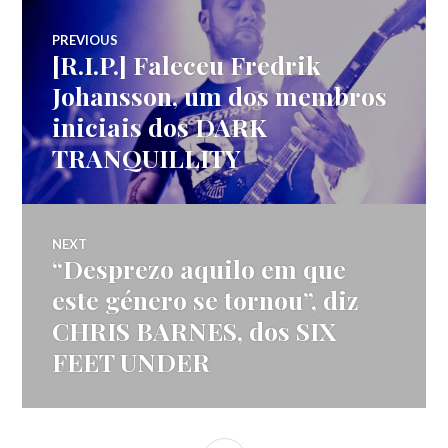
Navegação
PREVIOUS
[R.I.P.] Faleceu Fredrik
Previous
de
post:
Johansson, um dos membros
iniciais dos DARK
artigos
TRANQUILLITY
NEXT
“Desprezo aquilo em que
Next
post:
este género se tornou”, diz
CHRIS BARNES, dos SIX
FEET UNDER