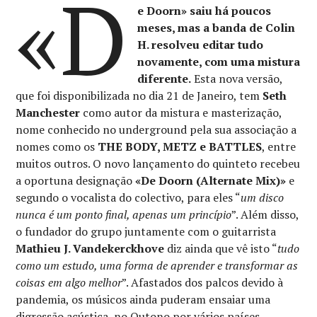
«D
e Doorn» saiu há poucos
meses, mas a banda de Colin
H. resolveu editar tudo
novamente, com uma mistura
diferente.
Esta nova versão,
que foi disponibilizada no dia 21 de Janeiro, tem
Seth
Manchester
como autor da mistura e masterização,
nome conhecido no underground pela sua associação a
nomes como os
THE BODY, METZ e BATTLES
, entre
muitos outros. O novo lançamento do quinteto recebeu
a oportuna designação
«De Doorn (Alternate Mix)»
e
segundo o vocalista do colectivo, para eles “
um disco
nunca é um ponto final, apenas um princípio
”. Além disso,
o fundador do grupo juntamente com o guitarrista
Mathieu J. Vandekerckhove
diz ainda que vê isto “
tudo
como um estudo, uma forma de aprender e transformar as
coisas em algo melhor
”. Afastados dos palcos devido à
pandemia, os músicos ainda puderam ensaiar uma
digressão acústica, no Outono por vários países