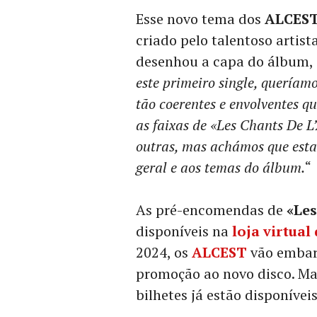
Esse novo tema dos
ALCES
criado pelo talentoso artist
desenhou a capa do álbum, q
este primeiro single, queríam
tão coerentes e envolventes qu
as faixas de «Les Chants De L
outras, mas achámos que esta
geral e aos temas do álbum.
“
As pré-encomendas de
«Les
disponíveis na
loja virtual
2024, os
ALCEST
vão embar
promoção ao novo disco. Mai
bilhetes já estão disponívei