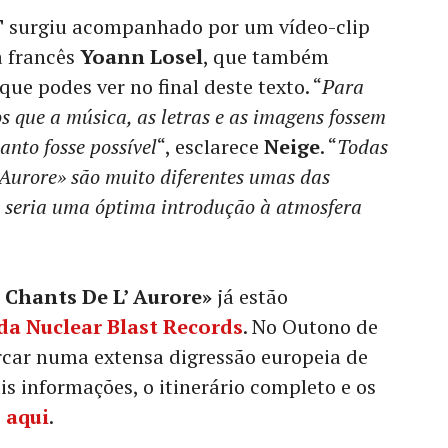
T
surgiu acompanhado por um vídeo-clip
a francês
Yoann Losel
, que também
ue podes ver no final deste texto. “
Para
os que a música, as letras e as imagens fossem
anto fosse possível
“, esclarece
Neige
. “
Todas
’Aurore» são muito diferentes umas das
 seria uma óptima introdução à atmosfera
 Chants De L’ Aurore»
já estão
 da Nuclear Blast Records
. No Outono de
car numa extensa digressão europeia de
s informações, o itinerário completo e os
s
aqui
.