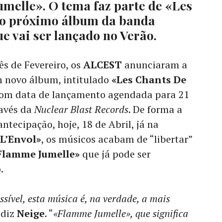
melle». O tema faz parte de «Les
 o próximo álbum da banda
ue vai ser lançado no Verão.
s de Fevereiro, os
ALCEST
anunciaram a
m novo álbum, intitulado
«Les Chants De
com data de lançamento agendada para 21
ravés da
Nuclear Blast Records
. De forma a
ntecipação, hoje, 18 de Abril, já na
«L’Envol»
, os músicos acabam de “libertar”
Flamme Jumelle»
que já pode ser
.
sível, esta música é, na verdade, a mais
 diz
Neige
. “
«Flamme Jumelle», que significa