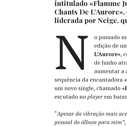
intitulado «Flamme Ju
Chants De L’Aurore»,
liderada por Neige, q
N
o passado mê
edição de u
L’Aurore»
, 
de Junho at
aumentar a a
sequência da encantadora
um novo single, chamado
«
escutado no
player
em baixo
“
Apesar da vibração mais aces
pessoal do álbum para mim”
,