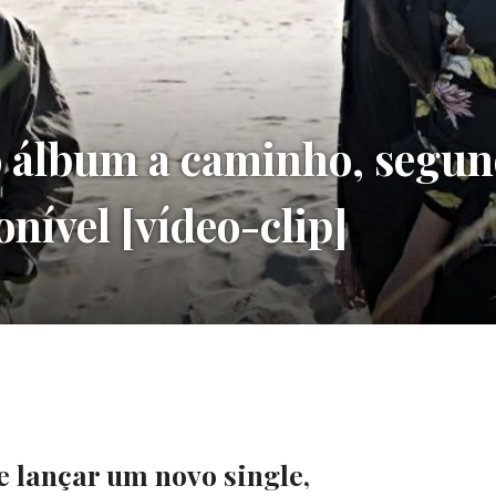
 álbum a caminho, segun
onível [vídeo-clip]
lançar um novo single,