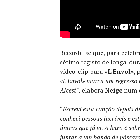
Recorde-se que, para celeb
sétimo registo de longa-dur
vídeo-clip para
«L’Envol»
, 
«L’Envol» marca um regresso 
Alcest
“, elabora
Neige
num c
“
Escrevi esta canção depois 
conheci pessoas incríveis e e
únicas que já vi. A letra é so
juntar a um bando de pássaros