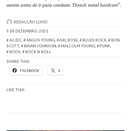
ouvem antes de ir para combate. Thrash metal hardcore
“.
REDACÇÃO LOUD!
5 DE DEZEMBRO, 2021
AC/DC
,
ANGUS YOUNG
,
AXL ROSE
,
BLUES ROCK
,
BON
SCOTT
,
BRIAN JOHNSON
,
MALCOLM YOUNG
,
PUNK
,
ROCK
,
ROCK N ROLL
SHARE THIS:
FACEBOOK
X
LIKE THIS: