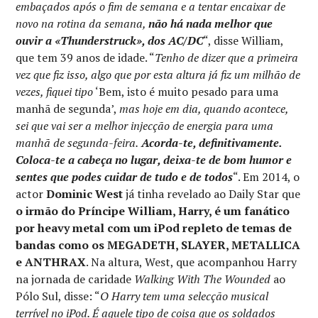
embaçados após o fim de semana e a tentar encaixar de
novo na rotina da semana,
não há nada melhor que
ouvir a «Thunderstruck», dos AC/DC
“, disse William,
que tem 39 anos de idade. “
Tenho de dizer que a primeira
vez que fiz isso, algo que por esta altura já fiz um milhão de
vezes, fiquei tipo
‘Bem, isto é muito pesado para uma
manhã de segunda’,
mas hoje em dia, quando acontece,
sei que vai ser a melhor injecção de energia para uma
manhã de segunda-feira.
Acorda-te, definitivamente.
Coloca-te a cabeça no lugar, deixa-te de bom humor e
sentes que podes cuidar de tudo e de todos
“. Em 2014, o
actor
Dominic West
já tinha revelado ao Daily Star que
o irmão do Príncipe William, Harry, é um fanático
por heavy metal com um iPod repleto de temas de
bandas como os MEGADETH, SLAYER, METALLICA
e ANTHRAX
. Na altura, West, que acompanhou Harry
na jornada de caridade
Walking With The Wounded
ao
Pólo Sul, disse: “
O Harry tem uma selecção musical
terrível no iPod. É aquele tipo de coisa que os soldados