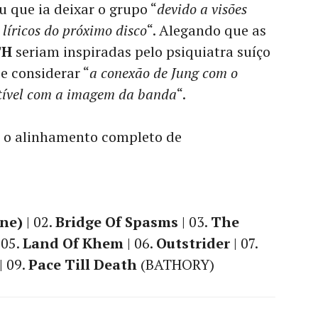
u que ia deixar o grupo “
devido a visões
 líricos do próximo disco
“. Alegando que as
TH
seriam inspiradas pelo psiquiatra suíço
se considerar “
a conexão de Jung com o
tível com a imagem da banda
“.
e o alinhamento completo de
ane)
| 02.
Bridge Of Spasms
| 03.
The
 05.
Land Of Khem
| 06.
Outstrider
| 07.
| 09.
Pace Till Death
(BATHORY)