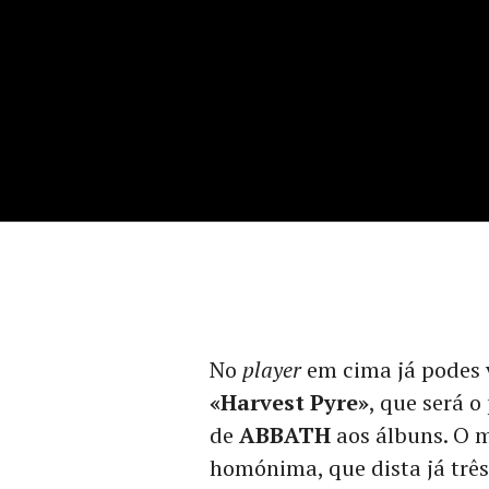
No
player
em cima já podes 
«Harvest Pyre»
, que será 
de
ABBATH
aos álbuns. O m
homónima, que dista já trê