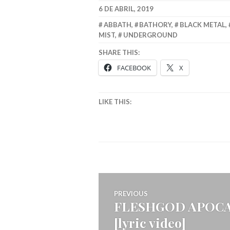
6 DE ABRIL, 2019
ABBATH
,
BATHORY
,
BLACK METAL
,
MIST
,
UNDERGROUND
SHARE THIS:
FACEBOOK
X
LIKE THIS:
Navegação
PREVIOUS
FLESHGOD APOCAL
Previous
de
[lyric video]
post: