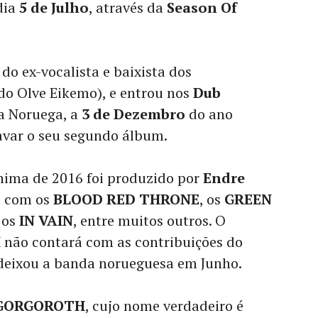
dia
5 de Julho
, através da
Season Of
 do ex-vocalista e baixista dos
do Olve Eikemo), e entrou nos
Dub
a Noruega, a
3 de Dezembro
do ano
avar o seu segundo álbum.
nima de 2016 foi produzido por
Endre
u com os
BLOOD RED THRONE
, os
GREEN
 os
IN VAIN
, entre muitos outros. O
H
não contará com as contribuições do
 deixou a banda norueguesa em Junho.
GORGOROTH
, cujo nome verdadeiro é