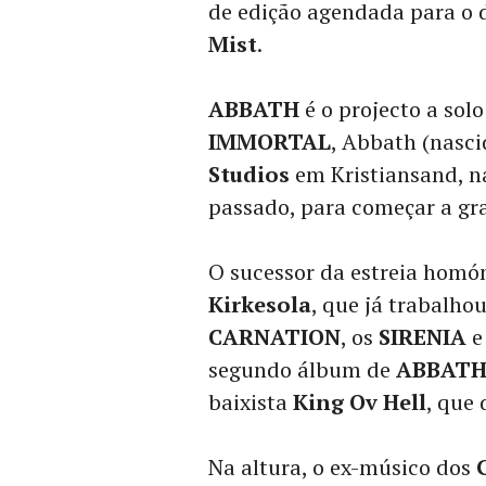
de edição agendada para o 
Mist
.
ABBATH
é o projecto a solo
IMMORTAL
, Abbath (nasci
Studios
em Kristiansand, n
passado, para começar a gr
O sucessor da estreia homó
Kirkesola
, que já trabalho
CARNATION
, os
SIRENIA
e
segundo álbum de
ABBAT
baixista
King Ov Hell
, que
Na altura, o ex-músico dos