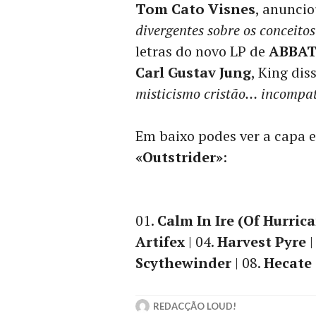
Tom Cato Visnes
, anuncio
divergentes sobre os conceitos
letras do novo LP de
ABBA
Carl Gustav Jung
, King dis
misticismo cristão… incompa
Em baixo podes ver a capa 
«Outstrider»
:
01.
Calm In Ire (Of Hurric
Artifex
| 04.
Harvest Pyre
|
Scythewinder
| 08.
Hecate
REDACÇÃO LOUD!