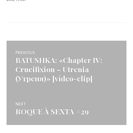
Navegação
PREVIOUS
BATUSHKA: «Chapter IV:
Previous
de
post:
Crucifixion – Utrenia
(Утреня)» [vídeo-clip]
artigos
NEXT
ROQUE À SEXTA #29
Next
post: