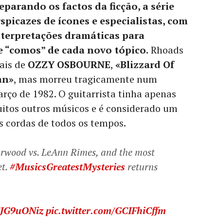
eparando os factos da ficção, a série
picazes de ícones e especialistas, com
nterpretações dramáticas para
e “comos” de cada novo tópico.
Rhoads
ais de
OZZY OSBOURNE
,
«Blizzard Of
an»
, mas morreu tragicamente num
arço de 1982. O guitarrista tinha apenas
uitos outros músicos e é considerado um
s cordas de todos os tempos.
rwood vs. LeAnn Rimes, and the most
et.
#MusicsGreatestMysteries
returns
8CJG9uONiz
pic.twitter.com/GCIFhiCffm