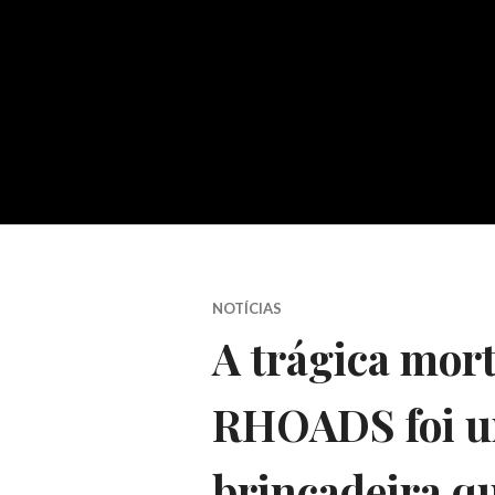
NOTÍCIAS
A trágica mor
RHOADS foi u
brincadeira q