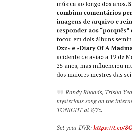
música ao longo dos anos.
S
combina comentários pers
imagens de arquivo e rei
responder aos “porquês” 
tocou em dois álbuns semin
Ozz» e «Diary Of A Madm
acidente de avião a 19 de M
25 anos, mas influenciou m
dos maiores mestres das sei
Randy Rhoads, Trisha Yea
mysterious song on the intern
TONIGHT at 8/7c.
Set your DVR:
https://t.co/