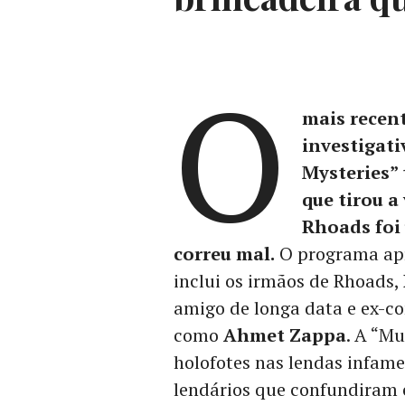
O
mais recen
investigati
Mysteries” 
que tirou a
Rhoads foi
correu mal.
O programa apr
inclui os irmãos de Rhoads,
amigo de longa data e ex-
como
Ahmet Zappa
. A “Mu
holofotes nas lendas infam
lendários que confundiram 