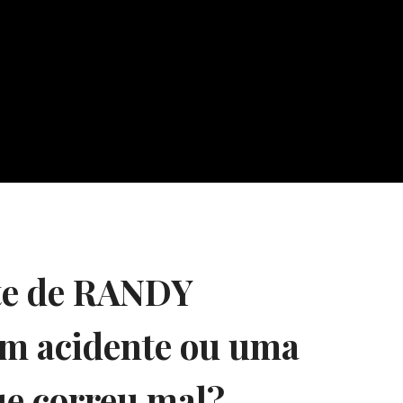
te de RANDY
m acidente ou uma
ue correu mal?