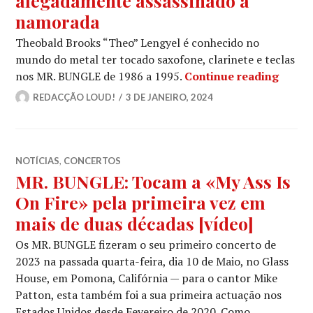
alegadamente assassinado a
namorada
Theobald Brooks “Theo” Lengyel é conhecido no
mundo do metal ter tocado saxofone, clarinete e teclas
Ex-me
nos MR. BUNGLE de 1986 a 1995.
Continue reading
REDACÇÃO LOUD!
3 DE JANEIRO, 2024
NOTÍCIAS
,
CONCERTOS
MR. BUNGLE: Tocam a «My Ass Is
On Fire» pela primeira vez em
mais de duas décadas [vídeo]
Os MR. BUNGLE fizeram o seu primeiro concerto de
2023 na passada quarta-feira, dia 10 de Maio, no Glass
House, em Pomona, Califórnia — para o cantor Mike
Patton, esta também foi a sua primeira actuação nos
Estados Unidos desde Fevereiro de 2020. Como