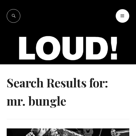
Skip
to
SEARCH
PR
LOUD!
content
ME
Search Results for:
mr. bungle