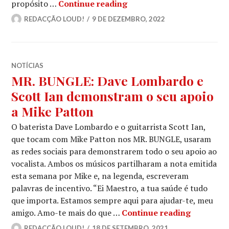
MR. BUNGLE: Mike Patton r
propósito …
Continue reading
REDACÇÃO LOUD!
9 DE DEZEMBRO, 2022
NOTÍCIAS
MR. BUNGLE: Dave Lombardo e
Scott Ian demonstram o seu apoio
a Mike Patton
O baterista Dave Lombardo e o guitarrista Scott Ian,
que tocam com Mike Patton nos MR. BUNGLE, usaram
as redes sociais para demonstrarem todo o seu apoio ao
vocalista. Ambos os músicos partilharam a nota emitida
esta semana por Mike e, na legenda, escreveram
palavras de incentivo. “Ei Maestro, a tua saúde é tudo
que importa. Estamos sempre aqui para ajudar-te, meu
MR. BUNG
amigo. Amo-te mais do que …
Continue reading
REDACÇÃO LOUD!
18 DE SETEMBRO, 2021