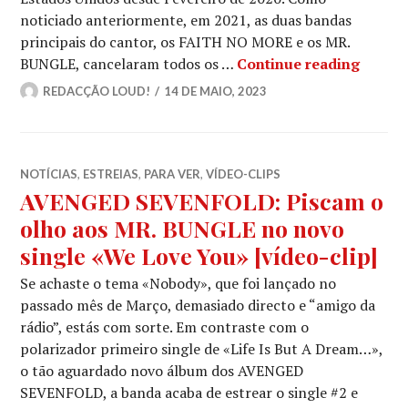
noticiado anteriormente, em 2021, as duas bandas
principais do cantor, os FAITH NO MORE e os MR.
MR. BU
BUNGLE, cancelaram todos os …
Continue reading
REDACÇÃO LOUD!
14 DE MAIO, 2023
NOTÍCIAS
,
ESTREIAS
,
PARA VER
,
VÍDEO-CLIPS
AVENGED SEVENFOLD: Piscam o
olho aos MR. BUNGLE no novo
single «We Love You» [vídeo-clip]
Se achaste o tema «Nobody», que foi lançado no
passado mês de Março, demasiado directo e “amigo da
rádio”, estás com sorte. Em contraste com o
polarizador primeiro single de «Life Is But A Dream…»,
o tão aguardado novo álbum dos AVENGED
SEVENFOLD, a banda acaba de estrear o single #2 e