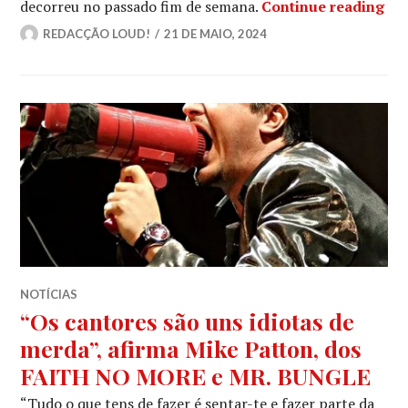
MA
decorreu no passado fim de semana.
Continue reading
REDACÇÃO LOUD!
21 DE MAIO, 2024
NOTÍCIAS
“Os cantores são uns idiotas de
merda”, afirma Mike Patton, dos
FAITH NO MORE e MR. BUNGLE
“Tudo o que tens de fazer é sentar-te e fazer parte da