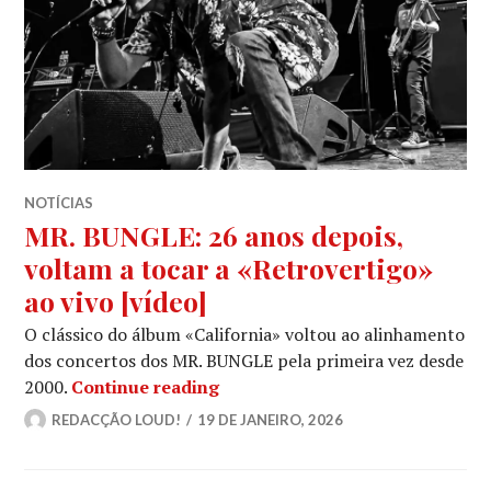
NOTÍCIAS
MR. BUNGLE: 26 anos depois,
voltam a tocar a «Retrovertigo»
ao vivo [vídeo]
O clássico do álbum «California» voltou ao alinhamento
dos concertos dos MR. BUNGLE pela primeira vez desde
MR. BUNGLE: 26 anos depois, vol
2000.
Continue reading
REDACÇÃO LOUD!
19 DE JANEIRO, 2026