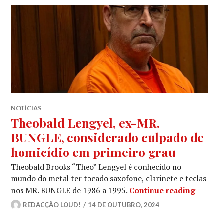
NOTÍCIAS
Theobald Lengyel, ex-MR.
BUNGLE, considerado culpado de
homicídio em primeiro grau
Theobald Brooks “Theo” Lengyel é conhecido no
mundo do metal ter tocado saxofone, clarinete e teclas
Theob
nos MR. BUNGLE de 1986 a 1995.
Continue reading
REDACÇÃO LOUD!
14 DE OUTUBRO, 2024