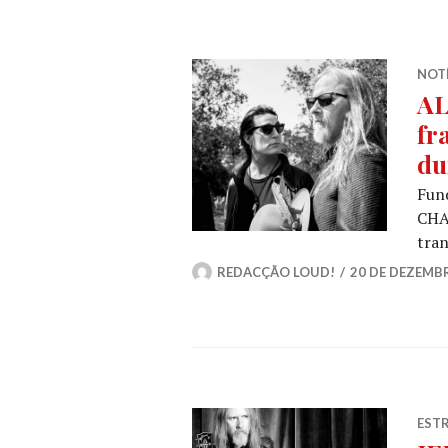
NOT
AL
fr
du
Fund
CHAI
tra
REDACÇÃO LOUD!
20 DE DEZEMB
ESTR