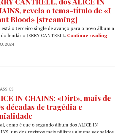
RRY CANTRELL, dos ALICE IN
AINS, revela o tema-título de «I
nt Blood» [streaming]
 está o terceiro single de avanço para o novo álbum a
JERRY CANT
o do lendário JERRY CANTRELL.
Continue reading
O, 2024
LASSICS
ICE IN CHAINS: «Dirt», mais de
ês décadas de tragédia e
nialidade
al, como é que o segundo álbum dos ALICE IN
NS, um dos registos mais niilistas alguma vez saídos