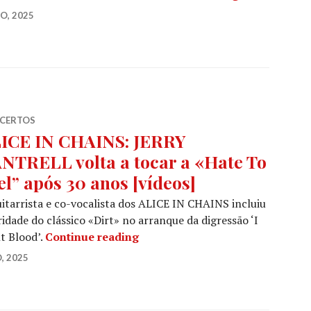
O, 2025
CERTOS
ICE IN CHAINS: JERRY
NTRELL volta a tocar a «Hate To
el” após 30 anos [vídeos]
itarrista e co-vocalista dos ALICE IN CHAINS incluiu
ridade do clássico «Dirt» no arranque da digressão ‘I
ALICE IN CHAINS: JERRY CANTRE
t Blood’.
Continue reading
, 2025