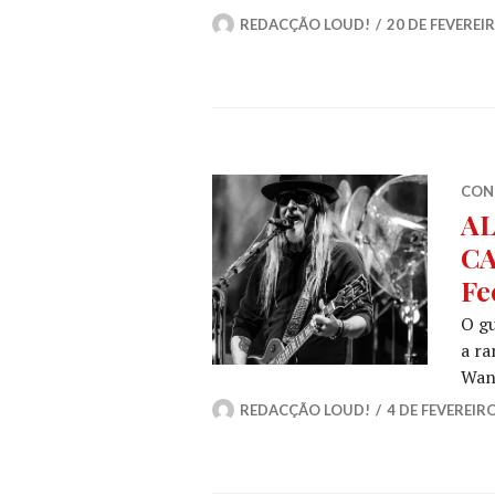
REDACÇÃO LOUD!
20 DE FEVEREIR
CON
AL
CA
Fe
O gu
a ra
Wan
REDACÇÃO LOUD!
4 DE FEVEREIRO