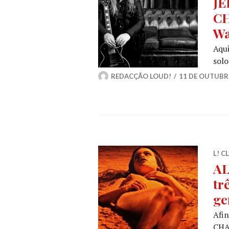
JE
CH
Wa
Aqui
sol
REDACÇÃO LOUD!
11 DE OUTUBR
L! C
AL
tr
ge
Afin
CHAI