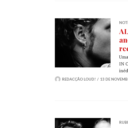
NOT
AL
an
re
Uma 
IN C
inéd
REDACÇÃO LOUD!
13 DE NOVEMB
RUB