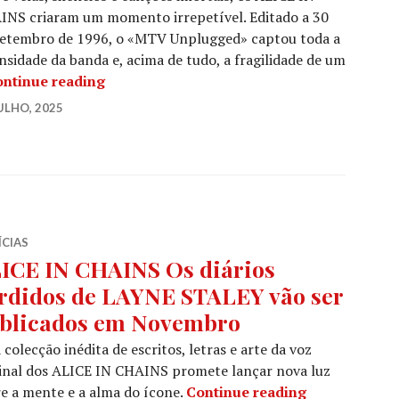
INS criaram um momento irrepetível. Editado a 30
Setembro de 1996, o «MTV Unplugged» captou toda a
nsidade da banda e, acima de tudo, a fragilidade de um
ALICE IN CHAINS: A magia e a tragédia 
ntinue reading
ULHO, 2025
ÍCIAS
ICE IN CHAINS Os diários
rdidos de LAYNE STALEY vão ser
blicados em Novembro
colecção inédita de escritos, letras e arte da voz
inal dos ALICE IN CHAINS promete lançar nova luz
ALICE IN CHA
e a mente e a alma do ícone.
Continue reading