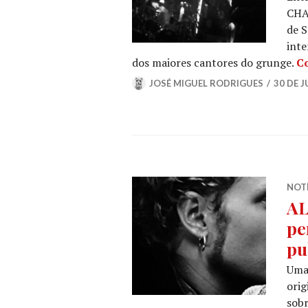
CHA
de 
inte
dos maiores cantores do grunge.
Co
JOSÉ MIGUEL RODRIGUES
30 DE J
NOT
AL
pe
pu
Uma 
orig
sobr