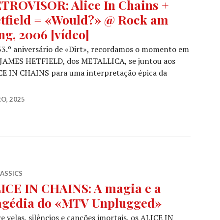
TROVISOR: Alice In Chains +
tfield = «Would?» @ Rock am
ng, 2006 [vídeo]
3.º aniversário de «Dirt», recordamos o momento em
 JAMES HETFIELD, dos METALLICA, se juntou aos
CE IN CHAINS para uma interpretação épica da
VISOR: Alice In Chains + Hetfield = «Would?» @ Rock am 
O, 2025
LASSICS
ICE IN CHAINS: A magia e a
agédia do «MTV Unplugged»
e velas, silêncios e canções imortais, os ALICE IN