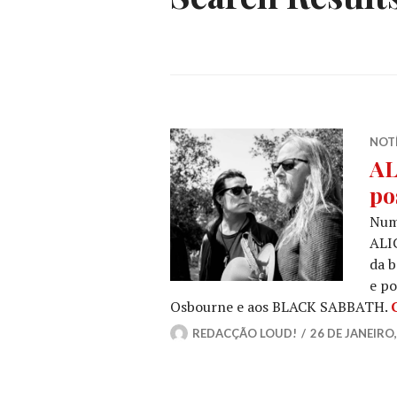
NOT
AL
po
Numa
ALI
da 
e p
Osbourne e aos BLACK SABBATH.
REDACÇÃO LOUD!
26 DE JANEIRO,