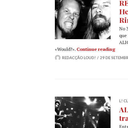
RE
He
Ri
No 3
que
ALI
RETRO
«Would?».
Continue reading
REDACÇÃO LOUD!
29 DE SETEMBR
L! C
AL
tr
Entr