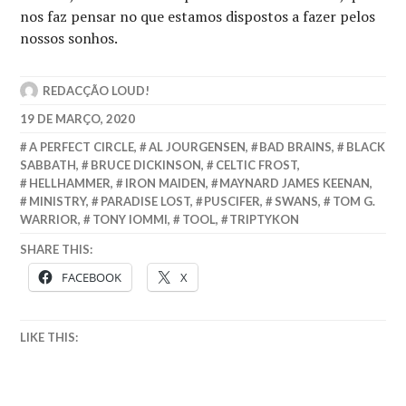
nos faz pensar no que estamos dispostos a fazer pelos
nossos sonhos.
REDACÇÃO LOUD!
19 DE MARÇO, 2020
A PERFECT CIRCLE
,
AL JOURGENSEN
,
BAD BRAINS
,
BLACK
SABBATH
,
BRUCE DICKINSON
,
CELTIC FROST
,
HELLHAMMER
,
IRON MAIDEN
,
MAYNARD JAMES KEENAN
,
MINISTRY
,
PARADISE LOST
,
PUSCIFER
,
SWANS
,
TOM G.
WARRIOR
,
TONY IOMMI
,
TOOL
,
TRIPTYKON
SHARE THIS:
FACEBOOK
X
LIKE THIS: