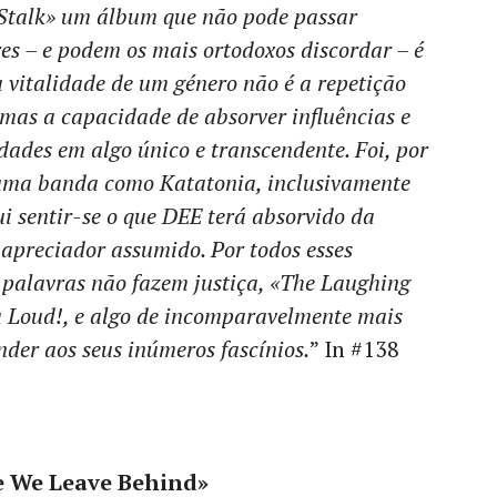
 Stalk» um álbum que não pode passar
res – e podem os mais ortodoxos discordar – é
 vitalidade de um género não é a repetição
as a capacidade de absorver influências e
idades em algo único e transcendente. Foi, por
 uma banda como Katatonia, inclusivamente
sentir-se o que DEE terá absorvido da
 apreciador assumido. Por todos esses
s palavras não fazem justiça, «The Laughing
 a Loud!, e algo de incomparavelmente mais
nder aos seus inúmeros fascínios.
” In #138
ve We Leave Behind»