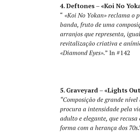
4. Deftones – «Koi No Yok
“
«Koi No Yokan» reclama o pa
banda, fruto de uma composiç
arranjos que representa, igua
revitalização criativa e aním
«Diamond Eyes».
” In #142
5. Graveyard – «Lights Ou
“Composição de grande nível q
procura a intensidade pela v
adulto e elegante, que recusa
forma com a herança dos 70s