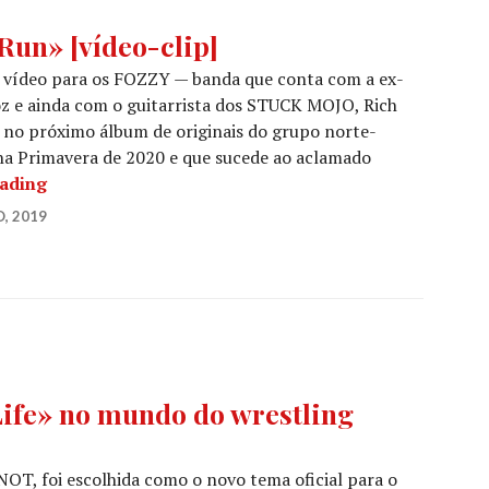
un» [vídeo-clip]
 vídeo para os FOZZY — banda que conta com a ex-
oz e ainda com o guitarrista dos STUCK MOJO, Rich
 no próximo álbum de originais do grupo norte-
 na Primavera de 2020 e que sucede ao aclamado
FOZZY: «Nowhere To Run» [vídeo-clip]
eading
, 2019
ife» no mundo do wrestling
NOT, foi escolhida como o novo tema oficial para o