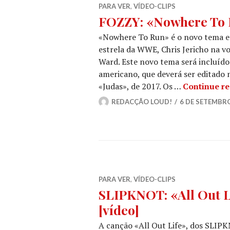
PARA VER
,
VÍDEO-CLIPS
FOZZY: «Nowhere To R
«Nowhere To Run» é o novo tema e
estrela da WWE, Chris Jericho na v
Ward. Este novo tema será incluído
americano, que deverá ser editado
«Judas», de 2017. Os …
Continue r
REDACÇÃO LOUD!
6 DE SETEMBRO
PARA VER
,
VÍDEO-CLIPS
SLIPKNOT: «All Out L
[vídeo]
A canção «All Out Life», dos SLIPK