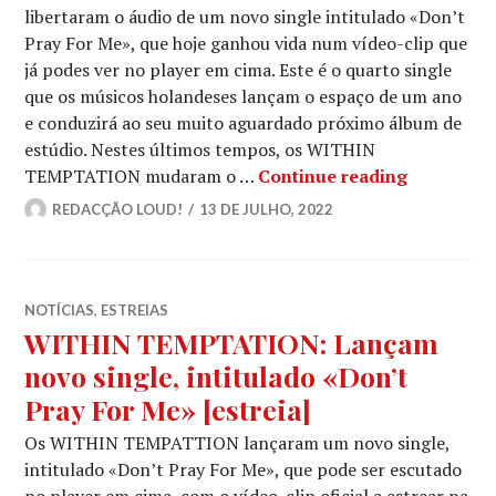
libertaram o áudio de um novo single intitulado «Don’t
Pray For Me», que hoje ganhou vida num vídeo-clip que
já podes ver no player em cima. Este é o quarto single
que os músicos holandeses lançam o espaço de um ano
e conduzirá ao seu muito aguardado próximo álbum de
estúdio. Nestes últimos tempos, os WITHIN
WITHIN TE
TEMPTATION mudaram o …
Continue reading
REDACÇÃO LOUD!
13 DE JULHO, 2022
NOTÍCIAS
,
ESTREIAS
WITHIN TEMPTATION: Lançam
novo single, intitulado «Don’t
Pray For Me» [estreia]
Os WITHIN TEMPATTION lançaram um novo single,
intitulado «Don’t Pray For Me», que pode ser escutado
no player em cima, com o vídeo-clip oficial a estrear na