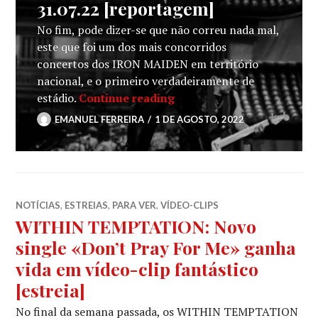
31.07.22 [reportagem]
No fim, pode dizer-se que não correu nada mal,
este que foi um dos mais concorridos
concertos dos IRON MAIDEN em território
nacional, e o primeiro verdadeiramente de
IRON MAIDEN + WITHIN TE
estádio.
Continue reading
EMANUEL FERREIRA
1 DE AGOSTO, 2022
NOTÍCIAS
,
ESTREIAS
,
PARA VER
,
VÍDEO-CLIPS
WITHIN TEMPTATION: Novo
single «Don’t Pray For Me» ganha
vida em vídeo-clip fantástico
[estreia]
No final da semana passada, os WITHIN TEMPTATION