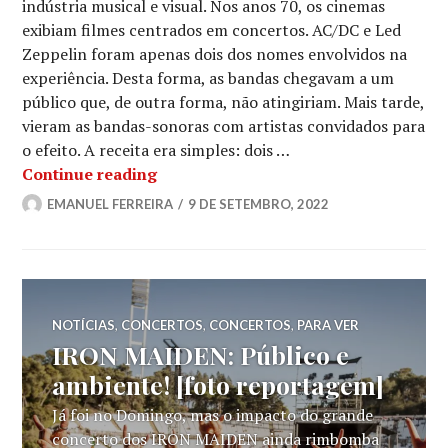
indústria musical e visual. Nos anos 70, os cinemas
exibiam filmes centrados em concertos. AC/DC e Led
Zeppelin foram apenas dois dos nomes envolvidos na
experiência. Desta forma, as bandas chegavam a um
público que, de outra forma, não atingiriam. Mais tarde,
vieram as bandas-sonoras com artistas convidados para
o efeito. A receita era simples: dois …
AQUELA VERSÃO #53: Não chega já de
Continue reading
EMANUEL FERREIRA
9 DE SETEMBRO, 2022
NOTÍCIAS
,
CONCERTOS
,
CONCERTOS
,
PARA VER
IRON MAIDEN: Público e
ambiente! [foto reportagem]
Já foi no Domingo, mas o impacto do grande
concerto dos IRON MAIDEN ainda rimbomba