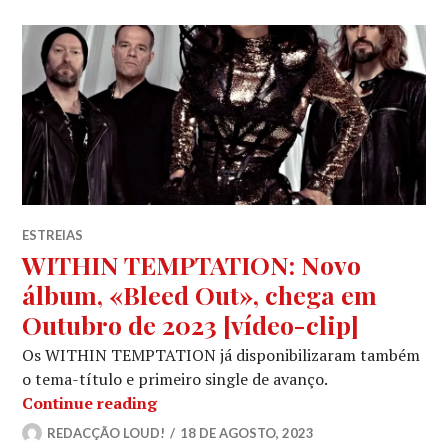
ESTREIAS
WITHIN TEMPTATION: Novo
álbum, «Bleed Out», chega em
Outubro de 2023 [vídeo-clip]
Os WITHIN TEMPTATION já disponibilizaram também
o tema-título e primeiro single de avanço.
WITHIN TEMPTATION: Novo álbum, «B
Continue reading
REDACÇÃO LOUD!
18 DE AGOSTO, 2023