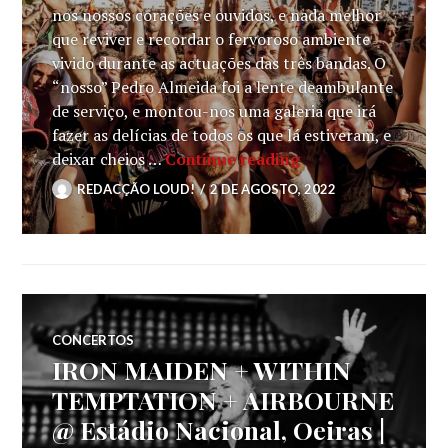
nos nossos corações e ouvidos, e nada melhor
que reviver e recordar o fervoroso ambiente
vivido durante as actuações das três bandas. O
“nosso” Pedro Almeida foi a lente deambulante
de serviço, e montou-nos uma galeria que irá
fazer as delícias de todos os que lá estiveram, e
IRON MAIDEN: Públ
deixar cheios …
Continue reading
REDACÇÃO LOUD!
2 DE AGOSTO, 2022
CONCERTOS
IRON MAIDEN + WITHIN
TEMPTATION + AIRBOURNE
@ Estádio Nacional, Oeiras |