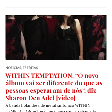
NOTÍCIAS
,
ESTREIAS
WITHIN TEMPTATION: “O novo
álbum vai ser diferente do que as
pessoas esperaram de nós”, diz
Sharon Den Adel [vídeo]
A banda holandesa de metal sinfónico WITHIN
TEMPTATION estreou uma nova canção chamada