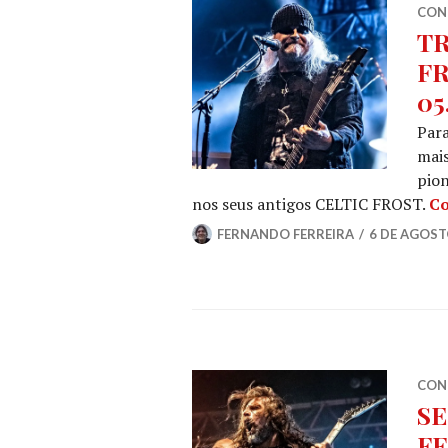
CON
TR
FR
05
Para
mais
pion
nos seus antigos CELTIC FROST.
Co
FERNANDO FERREIRA
6 DE AGOST
CON
SE
FE