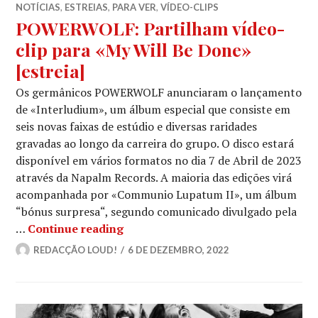
NOTÍCIAS
,
ESTREIAS
,
PARA VER
,
VÍDEO-CLIPS
POWERWOLF: Partilham vídeo-
clip para «My Will Be Done»
[estreia]
Os germânicos POWERWOLF anunciaram o lançamento
de «Interludium», um álbum especial que consiste em
seis novas faixas de estúdio e diversas raridades
gravadas ao longo da carreira do grupo. O disco estará
disponível em vários formatos no dia 7 de Abril de 2023
através da Napalm Records. A maioria das edições virá
acompanhada por «Communio Lupatum II», um álbum
“bónus surpresa“, segundo comunicado divulgado pela
POWERWOLF: Partilham vídeo-clip 
…
Continue reading
REDACÇÃO LOUD!
6 DE DEZEMBRO, 2022