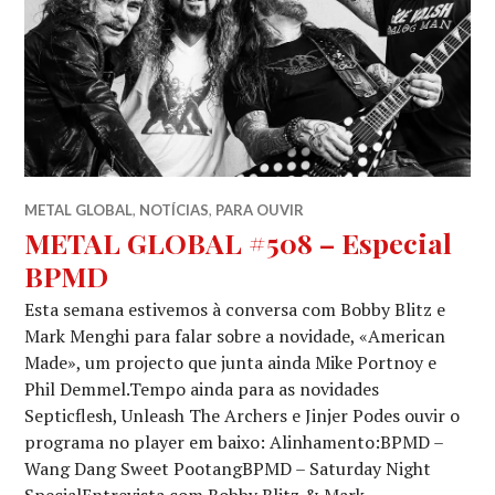
METAL GLOBAL
,
NOTÍCIAS
,
PARA OUVIR
METAL GLOBAL #508 – Especial
BPMD
Esta semana estivemos à conversa com Bobby Blitz e
Mark Menghi para falar sobre a novidade, «American
Made», um projecto que junta ainda Mike Portnoy e
Phil Demmel.Tempo ainda para as novidades
Septicflesh, Unleash The Archers e Jinjer Podes ouvir o
programa no player em baixo: Alinhamento:BPMD –
Wang Dang Sweet PootangBPMD – Saturday Night
SpecialEntrevista com Bobby Blitz & Mark